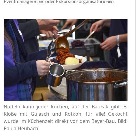
Eventmanager
innen
oder Exkursionsorganisator
innen.
Nudeln kann jeder kochen, auf der BauFak gibt es
Klöße mit Gulasch und Rotkohl für alle! Gekocht
wurde im Küchenzelt direkt vor dem Beyer-Bau. Bild:
Paula Heubach