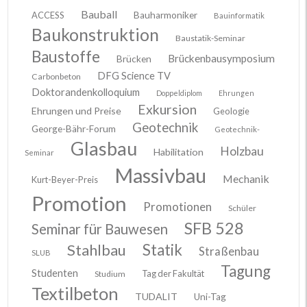
Bauball
ACCESS
Bauharmoniker
Bauinformatik
Baukonstruktion
Baustatik-Seminar
Baustoffe
Brückenbausymposium
Brücken
DFG Science TV
Carbonbeton
Doktorandenkolloquium
Doppeldiplom
Ehrungen
Exkursion
Ehrungen und Preise
Geologie
Geotechnik
George-Bähr-Forum
Geotechnik-
Glasbau
Holzbau
Habilitation
Seminar
Massivbau
Mechanik
Kurt-Beyer-Preis
Promotion
Promotionen
Schüler
SFB 528
Seminar für Bauwesen
Stahlbau
Statik
Straßenbau
SLUB
Tagung
Studenten
Tag der Fakultät
Studium
Textilbeton
TUDALIT
Uni-Tag