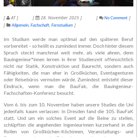
AT
28. November 2025
No Comment
Allgemein
Fachschaft
Fernstudium
Im Studium werde man optimal auf den späteren Beruf
vorbereitet – so heißt es zumindest immer. Doch hinter diesem
Spruch steckt manchmal weit mehr, als viele ahnen, denn
Bauingenieur*innen lernen in ihrer Studienzeit offensichtlich
nicht nur Statik, Konstruktion und Baurecht, sondern auch
Fähigkeiten, die man eher in Großküchen, Eventagenturen
oder Reisebüros vermuten würde. Zumindest entsteht dieser
Eindruck, wenn man die BauFak, die Bauingenieur-
Fachschaften-Konferenz besucht.
Vom 6. bis zum 10. November haben unsere Studies die Uni
jedenfalls kaum verlassen: In Dresden fand die 105. BauFaK
statt. Und um ein solches Event auf die Beine zu stellen,
schlüpften die angehenden Ingenieur
innen
kurzerhand in die
Rollen von Großküchen-Köch
innen
, Veranstaltungs- und