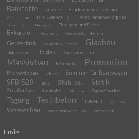
Baustatik-Seminar
Baustoffe
Brückenbausymposium
Brücken
DFG Science TV
Doktorandenkolloquium
Carbonbeton
Ehrungen und Preise
Doppeldiplom
Ehrungen
Exkursion
Geologie
George-Bähr-Forum
Glasbau
Geotechnik
Geotechnik-Seminar
Holzbau
Habilitation
Kurt-Beyer-Preis
Massivbau
Promotion
Mechanik
Seminar für Bauwesen
Promotionen
Schüler
SFB 528
Stahlbau
Statik
SLUB
Straßenbau
Studenten
Tag der Fakultät
Studium
Textilbeton
Tagung
TUDALIT
Uni-Tag
Wasserbau
Wasserbaukolloquium
Wettbewerb
Links