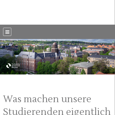
Weblog der Dresdner Bauingenieure · Seit 2002
BauBlog TU
Dresden
Was machen unsere
Studierenden eigentlich