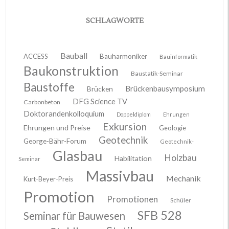
SCHLAGWORTE
Bauball
ACCESS
Bauharmoniker
Bauinformatik
Baukonstruktion
Baustatik-Seminar
Baustoffe
Brückenbausymposium
Brücken
DFG Science TV
Carbonbeton
Doktorandenkolloquium
Doppeldiplom
Ehrungen
Exkursion
Ehrungen und Preise
Geologie
Geotechnik
George-Bähr-Forum
Geotechnik-
Glasbau
Holzbau
Habilitation
Seminar
Massivbau
Mechanik
Kurt-Beyer-Preis
Promotion
Promotionen
Schüler
SFB 528
Seminar für Bauwesen