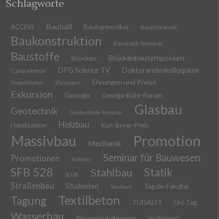
Schlagworte
Bauball
ACCESS
Bauharmoniker
Bauinformatik
Baukonstruktion
Baustatik-Seminar
Baustoffe
Brückenbausymposium
Brücken
DFG Science TV
Doktorandenkolloquium
Carbonbeton
Ehrungen und Preise
Doppeldiplom
Ehrungen
Exkursion
Geologie
George-Bähr-Forum
Glasbau
Geotechnik
Geotechnik-Seminar
Holzbau
Habilitation
Kurt-Beyer-Preis
Massivbau
Promotion
Mechanik
Seminar für Bauwesen
Promotionen
Schüler
SFB 528
Stahlbau
Statik
SLUB
Straßenbau
Studenten
Tag der Fakultät
Studium
Textilbeton
Tagung
TUDALIT
Uni-Tag
Wasserbau
Wasserbaukolloquium
Wettbewerb