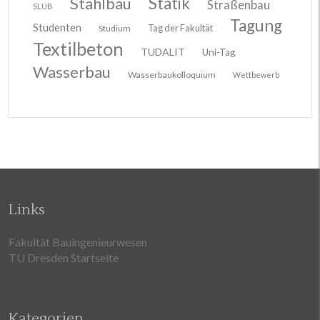
Stahlbau
Statik
Straßenbau
SLUB
Tagung
Studenten
Tag der Fakultät
Studium
Textilbeton
TUDALIT
Uni-Tag
Wasserbau
Wasserbaukolloquium
Wettbewerb
Links
Fakultät Bauingenieurwesen
TU Dresden Startseite
Kategorien