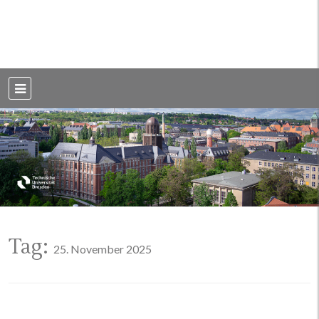
Weblog der Dresdner Bauingenieure · Seit 2002
BauBlog TU
Dresden
Tag:
25. November 2025