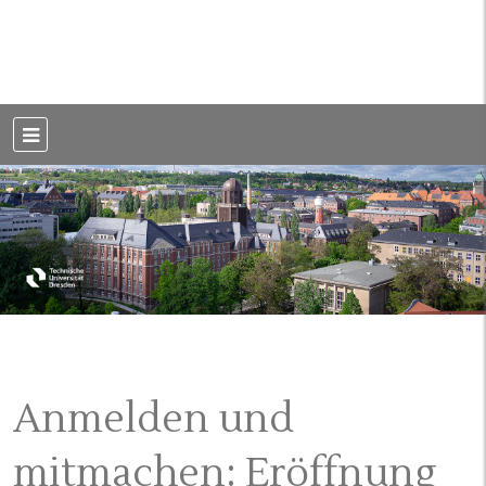
Weblog der Dresdner Bauingenieure · Seit 2002
BauBlog TU
Dresden
Anmelden und
mitmachen: Eröffnung