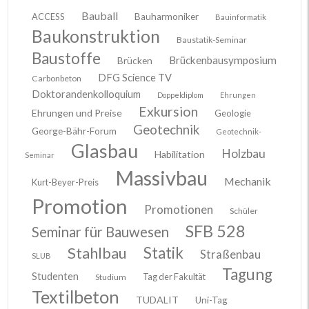
Bauball
ACCESS
Bauharmoniker
Bauinformatik
Baukonstruktion
Baustatik-Seminar
Baustoffe
Brückenbausymposium
Brücken
DFG Science TV
Carbonbeton
Doktorandenkolloquium
Doppeldiplom
Ehrungen
Exkursion
Ehrungen und Preise
Geologie
Geotechnik
George-Bähr-Forum
Geotechnik-
Glasbau
Holzbau
Habilitation
Seminar
Massivbau
Mechanik
Kurt-Beyer-Preis
Promotion
Promotionen
Schüler
SFB 528
Seminar für Bauwesen
Stahlbau
Statik
Straßenbau
SLUB
Tagung
Studenten
Tag der Fakultät
Studium
Textilbeton
TUDALIT
Uni-Tag