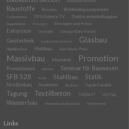
Baustatik-Seminar
Baustoffe
Brückenbausymposium
Brücken
DFG Science TV
Doktorandenkolloquium
Carbonbeton
Ehrungen und Preise
Doppeldiplom
Ehrungen
Exkursion
Geologie
George-Bähr-Forum
Glasbau
Geotechnik
Geotechnik-Seminar
Holzbau
Habilitation
Kurt-Beyer-Preis
Massivbau
Promotion
Mechanik
Seminar für Bauwesen
Promotionen
Schüler
SFB 528
Stahlbau
Statik
SLUB
Straßenbau
Studenten
Tag der Fakultät
Studium
Textilbeton
Tagung
TUDALIT
Uni-Tag
Wasserbau
Wasserbaukolloquium
Wettbewerb
Links