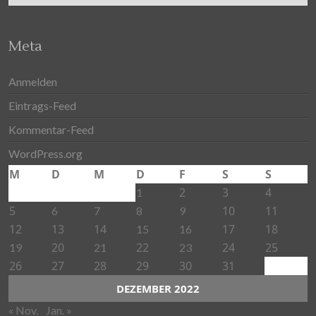
Meta
Anmelden
Eintrags-Feed
Kommentar-Feed
WordPress.org
M
D
M
D
F
S
S
2
3
4
1
5
10
11
6
7
8
9
12
13
14
17
18
15
16
20
22
24
25
19
21
23
26
27
28
29
30
31
DEZEMBER 2022
« Nov.
Jan. »