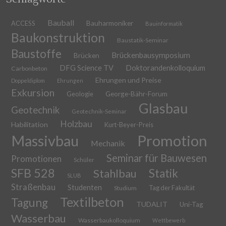
Bauball
ACCESS
Bauharmoniker
Bauinformatik
Baukonstruktion
Baustatik-Seminar
Baustoffe
Brückenbausymposium
Brücken
DFG Science TV
Doktorandenkolloquium
Carbonbeton
Ehrungen und Preise
Doppeldiplom
Ehrungen
Exkursion
Geologie
George-Bähr-Forum
Glasbau
Geotechnik
Geotechnik-Seminar
Holzbau
Habilitation
Kurt-Beyer-Preis
Massivbau
Promotion
Mechanik
Seminar für Bauwesen
Promotionen
Schüler
SFB 528
Stahlbau
Statik
SLUB
Straßenbau
Studenten
Tag der Fakultät
Studium
Textilbeton
Tagung
TUDALIT
Uni-Tag
Wasserbau
Wasserbaukolloquium
Wettbewerb