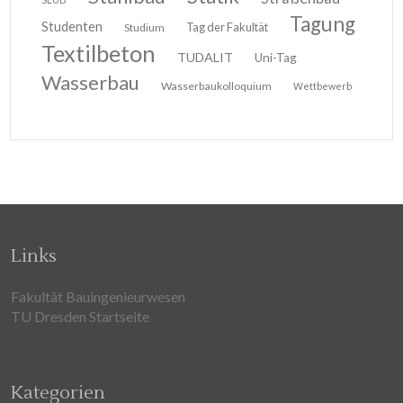
Tagung
Studenten
Tag der Fakultät
Studium
Textilbeton
TUDALIT
Uni-Tag
Wasserbau
Wasserbaukolloquium
Wettbewerb
Links
Fakultät Bauingenieurwesen
TU Dresden Startseite
Kategorien