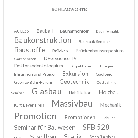
SCHLAGWORTE
Bauball
ACCESS
Bauharmoniker
Bauinformatik
Baukonstruktion
Baustatik-Seminar
Baustoffe
Brückenbausymposium
Brücken
DFG Science TV
Carbonbeton
Doktorandenkolloquium
Doppeldiplom
Ehrungen
Exkursion
Ehrungen und Preise
Geologie
Geotechnik
George-Bähr-Forum
Geotechnik-
Glasbau
Holzbau
Habilitation
Seminar
Massivbau
Mechanik
Kurt-Beyer-Preis
Promotion
Promotionen
Schüler
SFB 528
Seminar für Bauwesen
Stahlbau
Statik
Straßenbau
SLUB