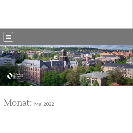
Weblog der Dresdner Bauingenieure · Seit 2002
BauBlog TU
Dresden
Monat:
Mai 2022