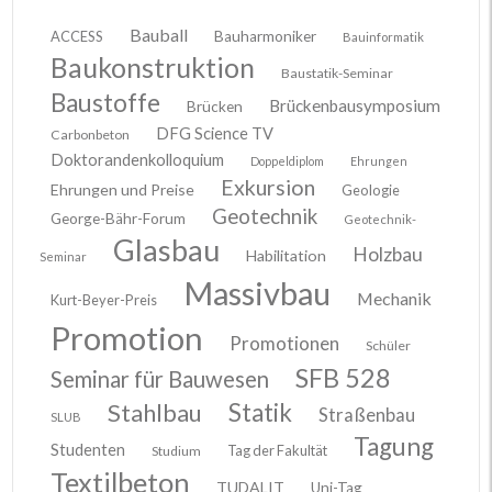
Bauball
ACCESS
Bauharmoniker
Bauinformatik
Baukonstruktion
Baustatik-Seminar
Baustoffe
Brückenbausymposium
Brücken
DFG Science TV
Carbonbeton
Doktorandenkolloquium
Doppeldiplom
Ehrungen
Exkursion
Ehrungen und Preise
Geologie
Geotechnik
George-Bähr-Forum
Geotechnik-
Glasbau
Holzbau
Habilitation
Seminar
Massivbau
Mechanik
Kurt-Beyer-Preis
Promotion
Promotionen
Schüler
SFB 528
Seminar für Bauwesen
Stahlbau
Statik
Straßenbau
SLUB
Tagung
Studenten
Tag der Fakultät
Studium
Textilbeton
TUDALIT
Uni-Tag