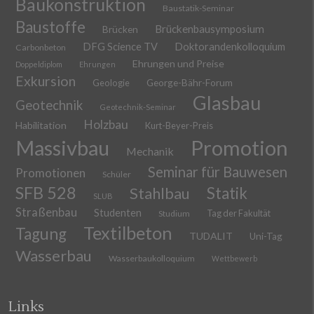
Baukonstruktion
Baustatik-Seminar
Baustoffe
Brückenbausymposium
Brücken
DFG Science TV
Doktorandenkolloquium
Carbonbeton
Ehrungen und Preise
Doppeldiplom
Ehrungen
Exkursion
Geologie
George-Bähr-Forum
Glasbau
Geotechnik
Geotechnik-Seminar
Holzbau
Habilitation
Kurt-Beyer-Preis
Massivbau
Promotion
Mechanik
Seminar für Bauwesen
Promotionen
Schüler
SFB 528
Stahlbau
Statik
SLUB
Straßenbau
Studenten
Tag der Fakultät
Studium
Textilbeton
Tagung
TUDALIT
Uni-Tag
Wasserbau
Wasserbaukolloquium
Wettbewerb
Links