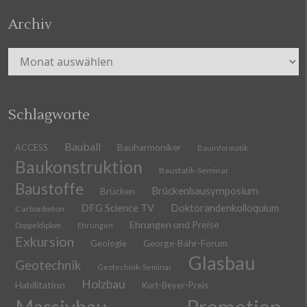
Archiv
Archiv
Schlagworte
Bauball
ACCESS
Bauharmoniker
Bauinformatik
Baukonstruktion
Baustatik-Seminar
Baustoffe
Brückenbausymposium
Brücken
DFG Science TV
Doktorandenkolloquium
Carbonbeton
Ehrungen und Preise
Doppeldiplom
Ehrungen
Exkursion
Geologie
George-Bähr-Forum
Glasbau
Geotechnik
Geotechnik-Seminar
Holzbau
Habilitation
Kurt-Beyer-Preis
Massivbau
Promotion