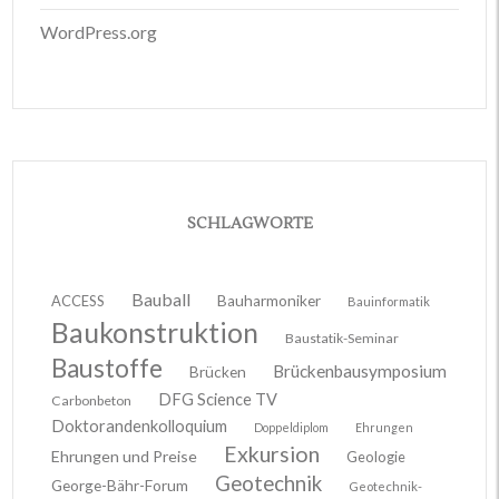
WordPress.org
SCHLAGWORTE
Bauball
ACCESS
Bauharmoniker
Bauinformatik
Baukonstruktion
Baustatik-Seminar
Baustoffe
Brückenbausymposium
Brücken
DFG Science TV
Carbonbeton
Doktorandenkolloquium
Doppeldiplom
Ehrungen
Exkursion
Ehrungen und Preise
Geologie
Geotechnik
George-Bähr-Forum
Geotechnik-