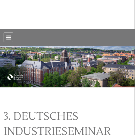
Weblog der Dresdner Bauingenieure · Seit 2002
BauBlog TU
Dresden
3. DEUTSCHES
INDUSTRIESEMINAR