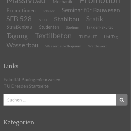
Mechanik
Seminar für Bauwesen
Promotionen
Schüler
SFB 528
Stahlbau
Statik
SLUB
Straßenbau
Studenten
Tag der Fakultät
Studium
Textilbeton
Tagung
TUDALIT
Uni-Tag
Wasserbau
Wasserbaukolloquium
Wettbewerb
Links
Fakultät Bauingenieurwesen
TU Dresden Startseite
Suchen
nach:
Kategorien