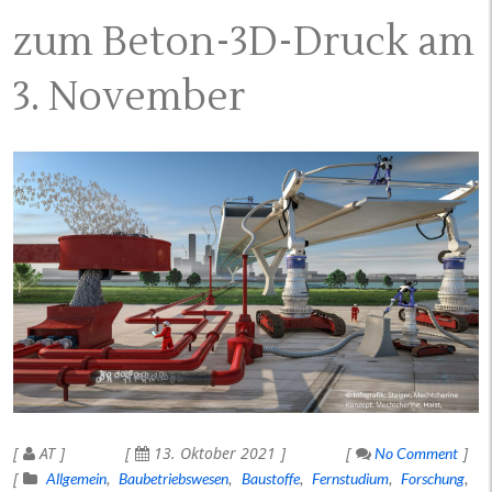
zum Beton-3D-Druck am
3. November
AT
13. Oktober 2021
No Comment
Allgemein
Baubetriebswesen
Baustoffe
Fernstudium
Forschung