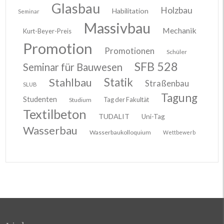
Glasbau
Holzbau
Habilitation
Seminar
Massivbau
Mechanik
Kurt-Beyer-Preis
Promotion
Promotionen
Schüler
SFB 528
Seminar für Bauwesen
Stahlbau
Statik
Straßenbau
SLUB
Tagung
Studenten
Tag der Fakultät
Studium
Textilbeton
TUDALIT
Uni-Tag
Wasserbau
Wasserbaukolloquium
Wettbewerb