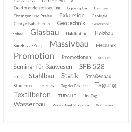
DFG Science TV
Carbonbeton
Doktorandenkolloquium
Doppeldiplom
Ehrungen
Exkursion
Ehrungen und Preise
Geologie
Geotechnik
George-Bähr-Forum
Geotechnik-
Glasbau
Holzbau
Habilitation
Seminar
Massivbau
Mechanik
Kurt-Beyer-Preis
Promotion
Promotionen
Schüler
SFB 528
Seminar für Bauwesen
Stahlbau
Statik
Straßenbau
SLUB
Tagung
Studenten
Tag der Fakultät
Studium
Textilbeton
TUDALIT
Uni-Tag
Wasserbau
Wasserbaukolloquium
Wettbewerb