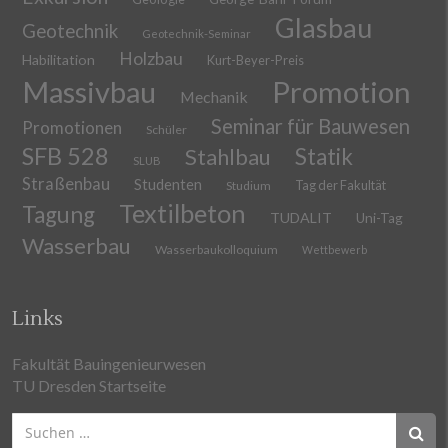
Glasbau
Geotechnik
Geotechnik-Seminar
Holzbau
Habilitation
Kurt-Beyer-Preis
Massivbau
Promotion
Mechanik
Seminar für Bauwesen
Promotionen
Schüler
SFB 528
Stahlbau
Statik
SLUB
Straßenbau
Studenten
Tag der Fakultät
Studium
Textilbeton
Tagung
TUDALIT
Uni-Tag
Wasserbau
Wasserbaukolloquium
Wettbewerb
Links
Fakultät Bauingenieurwesen
TU Dresden Startseite
Suchen
nach: