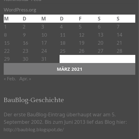
WordPress.org
M
D
M
D
F
S
S
1
2
3
4
5
6
7
13
14
8
9
10
11
12
17
19
20
21
15
16
18
22
23
24
26
27
28
25
29
30
31
MÄRZ 2021
« Feb.
Apr. »
BauBlog-Geschichte
Der erste BauBlog-Eintrag überhaupt war am 5.
September 2002. Bis zum Juni 2013 lief das Blog hier:
http://baublog.blogspot.de/