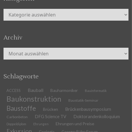
Kategorien
Archiv
Archiv
Schlagworte
Bauball
ACCESS
Bauharmoniker
Bauinformatik
Baukonstruktion
Baustatik-Seminar
Baustoffe
Brückenbausymposium
Brücken
DFG Science TV
Doktorandenkolloquium
Carbonbeton
Ehrungen und Preise
Doppeldiplom
Ehrungen
Exkursion
Geologie
George-Bähr-Forum