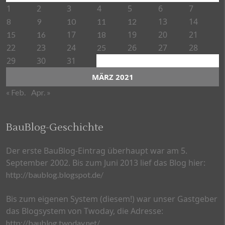
1
2
3
4
5
6
7
13
14
8
9
10
11
12
17
19
20
21
15
16
18
22
23
24
26
27
28
25
29
30
31
MÄRZ 2021
« Feb.
Apr. »
BauBlog-Geschichte
Der erste BauBlog-Eintrag überhaupt war am 5.
September 2002. Bis zum Juni 2013 lief das Blog hier:
http://baublog.blogspot.de/
Bis zum eigenen System (diesem!) war unser Gastgeber
das Blogsystem von Twoday, die Adresse:
http://baublog.twoday.net/