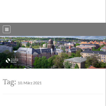
Weblog der Dresdner Bauingenieure · Seit 2002
BauBlog TU
Dresden
Tag:
10. März 2021