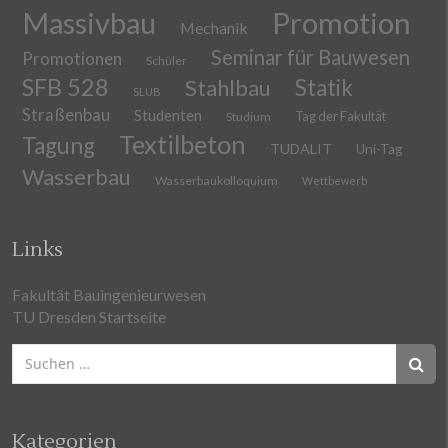
Massivbau
Promotion
Mechanik
Seminar für Bauwesen
Promotionen
Schüler
SFB 528
Stahlbau
Statik
SLUB
Straßenbau
Studenten
Tag der Fakultät
Studium
Textilbeton
Tagung
TUDALIT
Uni-Tag
Wasserbau
Wasserbaukolloquium
Wettbewerb
Links
Fakultät Bauingenieurwesen
TU Dresden Startseite
Suchen
nach:
Kategorien