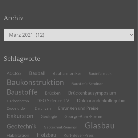
Archiv
Archiv
Schlagworte
Bauball
ACCESS
Bauharmoniker
Bauinformatik
Baukonstruktion
Baustatik-Seminar
Baustoffe
Brückenbausymposium
Brücken
DFG Science TV
Doktorandenkolloquium
Carbonbeton
Ehrungen und Preise
Doppeldiplom
Ehrungen
Exkursion
Geologie
George-Bähr-Forum
Glasbau
Geotechnik
Geotechnik-Seminar
Holzbau
Habilitation
Kurt-Beyer-Preis