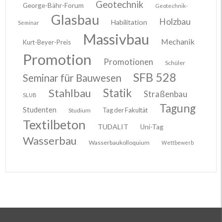
Geotechnik
George-Bähr-Forum
Geotechnik-
Glasbau
Holzbau
Habilitation
Seminar
Massivbau
Mechanik
Kurt-Beyer-Preis
Promotion
Promotionen
Schüler
SFB 528
Seminar für Bauwesen
Stahlbau
Statik
Straßenbau
SLUB
Tagung
Studenten
Tag der Fakultät
Studium
Textilbeton
TUDALIT
Uni-Tag
Wasserbau
Wasserbaukolloquium
Wettbewerb