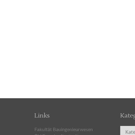
Links
Kate
Kateg
Fakultät Bauingenieurwesen