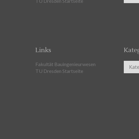
TU Dresden Startseite
Links
Kate
Kateg
Fakultät Bauingenieurwesen
TU Dresden Startseite