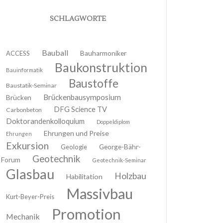
SCHLAGWORTE
Bauball
ACCESS
Bauharmoniker
Baukonstruktion
Bauinformatik
Baustoffe
Baustatik-Seminar
Brückenbausymposium
Brücken
DFG Science TV
Carbonbeton
Doktorandenkolloquium
Doppeldiplom
Ehrungen und Preise
Ehrungen
Exkursion
Geologie
George-Bähr-
Geotechnik
Forum
Geotechnik-Seminar
Glasbau
Holzbau
Habilitation
Massivbau
Kurt-Beyer-Preis
Promotion
Mechanik