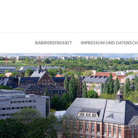
Weblog der Dresdner Bauingenieure · Seit
BauBlog TU 
BARRIEREFREIHEIT
IMPRESSUM UND DATENSC