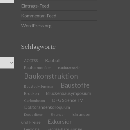
Eintrags-Feed
Kommentar-Feed
WordPress.org
Schlagworte
Bauball
ACCESS
Bauharmoniker
Bauinformatik
Baukonstruktion
Baustoffe
Baustatik-Seminar
Brückenbausymposium
Brücken
DFG Science TV
Carbonbeton
Doktorandenkolloquium
Ehrungen
Doppeldiplom
Ehrungen
Exkursion
und Preise
Geologie
George-Bähr-Forum