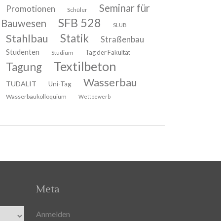
Seminar für
Promotionen
Schüler
SFB 528
Bauwesen
SLUB
Stahlbau
Statik
Straßenbau
Studenten
Tag der Fakultät
Studium
Textilbeton
Tagung
Wasserbau
TUDALIT
Uni-Tag
Wasserbaukolloquium
Wettbewerb
Meta
Anmelden