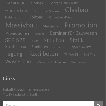
Exkursion
Geologie
George-Bähr-Forum
Glasbau
Geotechnik
Geotechnik-Seminar
Holzbau
Habilitation
Kurt-Beyer-Preis
Massivbau
Promotion
Mechanik
Seminar für Bauwesen
Promotionen
Schüler
SFB 528
Stahlbau
Statik
SLUB
Straßenbau
Studenten
Tag der Fakultät
Studium
Textilbeton
Tagung
TUDALIT
Uni-Tag
Wasserbau
Wasserbaukolloquium
Wettbewerb
Links
Fakultät Bauingenieurwesen
TU Dresden Startseite
Suchen