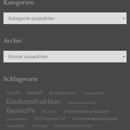
Kategorien
Kategorien
Archiv
Archiv
Schlagworte
Bauball
ACCESS
Bauharmoniker
Bauinformatik
Baukonstruktion
Baustatik-Seminar
Baustoffe
Brückenbausymposium
Brücken
DFG Science TV
Doktorandenkolloquium
Carbonbeton
Ehrungen und Preise
Doppeldiplom
Ehrungen