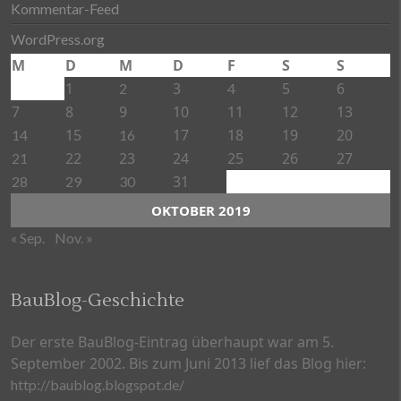
Kommentar-Feed
WordPress.org
M
D
M
D
F
S
S
1
3
5
6
2
4
7
8
9
10
11
12
13
15
17
18
19
20
14
16
22
23
24
25
26
27
21
31
28
29
30
OKTOBER 2019
« Sep.
Nov. »
BauBlog-Geschichte
Der erste BauBlog-Eintrag überhaupt war am 5.
September 2002. Bis zum Juni 2013 lief das Blog hier:
http://baublog.blogspot.de/