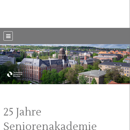
Weblog der Dresdner Bauingenieure · Seit 2002
BauBlog TU
Dresden
25 Jahre
Seniorenakademie