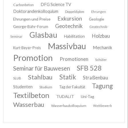
DFG Science TV
Carbonbeton
Doktorandenkolloquium
Doppeldiplom
Ehrungen
Exkursion
Ehrungen und Preise
Geologie
Geotechnik
George-Bähr-Forum
Geotechnik-
Glasbau
Holzbau
Habilitation
Seminar
Massivbau
Mechanik
Kurt-Beyer-Preis
Promotion
Promotionen
Schüler
SFB 528
Seminar für Bauwesen
Stahlbau
Statik
Straßenbau
SLUB
Tagung
Studenten
Tag der Fakultät
Studium
Textilbeton
TUDALIT
Uni-Tag
Wasserbau
Wasserbaukolloquium
Wettbewerb