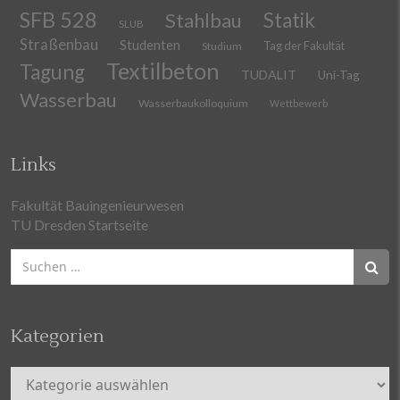
SFB 528
Stahlbau
Statik
SLUB
Straßenbau
Studenten
Tag der Fakultät
Studium
Textilbeton
Tagung
TUDALIT
Uni-Tag
Wasserbau
Wasserbaukolloquium
Wettbewerb
Links
Fakultät Bauingenieurwesen
TU Dresden Startseite
Suchen
nach:
Kategorien
Kategorien