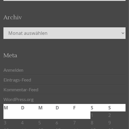
Archiv
Archiv
Meta
Anmelden
Eintrags-Feed
Kommentar-Feed
WordPress.org
M
D
M
D
F
S
S
1
2
3
4
5
7
8
9
6