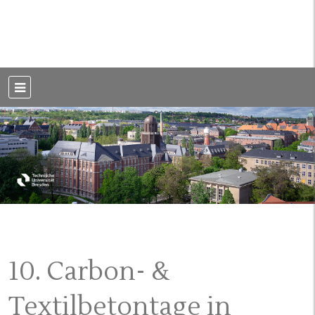
Weblog der Dresdner Bauingenieure · Seit 2002
BauBlog TU
Dresden
10. Carbon- &
Textilbetontage in