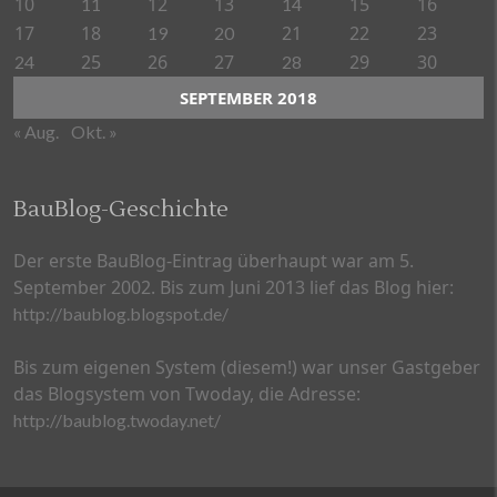
10
12
13
15
16
11
14
17
18
21
22
23
19
20
25
26
27
29
30
24
28
SEPTEMBER 2018
« Aug.
Okt. »
BauBlog-Geschichte
Der erste BauBlog-Eintrag überhaupt war am 5.
September 2002. Bis zum Juni 2013 lief das Blog hier:
http://baublog.blogspot.de/
Bis zum eigenen System (diesem!) war unser Gastgeber
das Blogsystem von Twoday, die Adresse:
http://baublog.twoday.net/