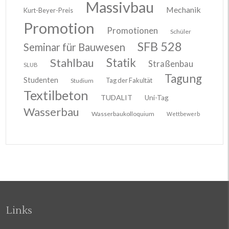
Massivbau
Mechanik
Kurt-Beyer-Preis
Promotion
Promotionen
Schüler
SFB 528
Seminar für Bauwesen
Stahlbau
Statik
Straßenbau
SLUB
Tagung
Studenten
Tag der Fakultät
Studium
Textilbeton
TUDALIT
Uni-Tag
Wasserbau
Wasserbaukolloquium
Wettbewerb
Links