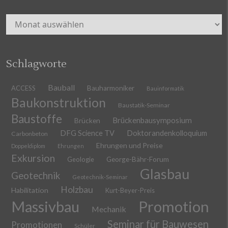
Archiv
Schlagworte
Bauball
ACCESS
Bauharmoniker
Bauinformatik
Baukonstruktion
Baustatik-Seminar
Baustoffe
Brückenbausymposium
Brücken
DFG Science TV
Doktorandenkolloquium
Carbonbeton
Ehrungen und Preise
Doppeldiplom
Ehrungen
Exkursion
Geologie
George-Bähr-Forum
Glasbau
Geotechnik
Geotechnik-Seminar
Holzbau
Habilitation
Kurt-Beyer-Preis
Massivbau
Promotion
Mechanik
Seminar für Bauwesen
Promotionen
Schüler