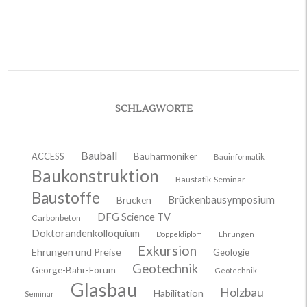
SCHLAGWORTE
Bauball
ACCESS
Bauharmoniker
Bauinformatik
Baukonstruktion
Baustatik-Seminar
Baustoffe
Brückenbausymposium
Brücken
DFG Science TV
Carbonbeton
Doktorandenkolloquium
Doppeldiplom
Ehrungen
Exkursion
Ehrungen und Preise
Geologie
Geotechnik
George-Bähr-Forum
Geotechnik-
Glasbau
Holzbau
Habilitation
Seminar