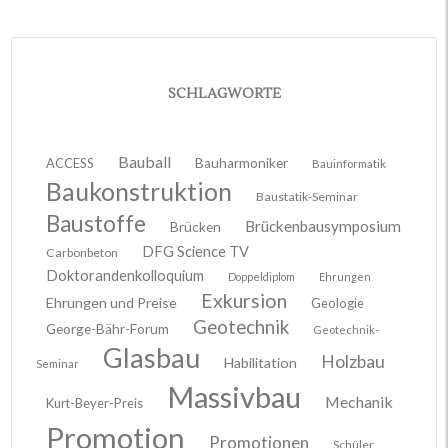
SCHLAGWORTE
Bauball
ACCESS
Bauharmoniker
Bauinformatik
Baukonstruktion
Baustatik-Seminar
Baustoffe
Brückenbausymposium
Brücken
DFG Science TV
Carbonbeton
Doktorandenkolloquium
Doppeldiplom
Ehrungen
Exkursion
Ehrungen und Preise
Geologie
Geotechnik
George-Bähr-Forum
Geotechnik-
Glasbau
Holzbau
Habilitation
Seminar
Massivbau
Mechanik
Kurt-Beyer-Preis
Promotion
Promotionen
Schüler