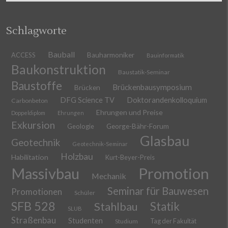
Schlagworte
Bauball
ACCESS
Bauharmoniker
Bauinformatik
Baukonstruktion
Baustatik-Seminar
Baustoffe
Brückenbausymposium
Brücken
DFG Science TV
Doktorandenkolloquium
Carbonbeton
Ehrungen und Preise
Doppeldiplom
Ehrungen
Exkursion
Geologie
George-Bähr-Forum
Glasbau
Geotechnik
Geotechnik-Seminar
Holzbau
Habilitation
Kurt-Beyer-Preis
Massivbau
Promotion
Mechanik
Seminar für Bauwesen
Promotionen
Schüler
SFB 528
Stahlbau
Statik
SLUB
Straßenbau
Studenten
Tag der Fakultät
Studium