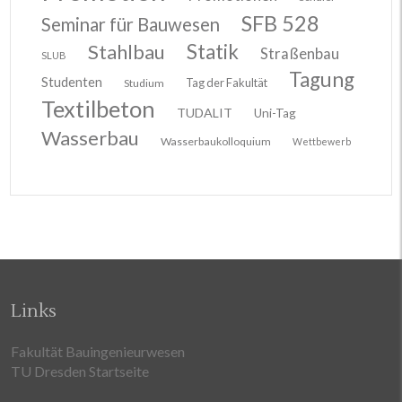
SFB 528
Seminar für Bauwesen
Stahlbau
Statik
Straßenbau
SLUB
Tagung
Studenten
Tag der Fakultät
Studium
Textilbeton
TUDALIT
Uni-Tag
Wasserbau
Wasserbaukolloquium
Wettbewerb
Links
Fakultät Bauingenieurwesen
TU Dresden Startseite