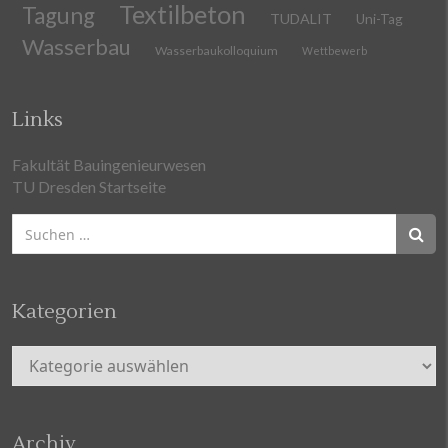
Textilbeton
Tagung
TUDALIT
Uni-Tag
Wasserbau
Wasserbaukolloquium
Wettbewerb
Links
Fakultät Bauingenieurwesen
TU Dresden Startseite
Suchen
nach:
Kategorien
Kategorien
Archiv