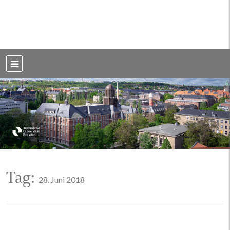
Weblog der Dresdner Bauingenieure · Seit 2002
BauBlog TU
Dresden
Tag:
28. Juni 2018