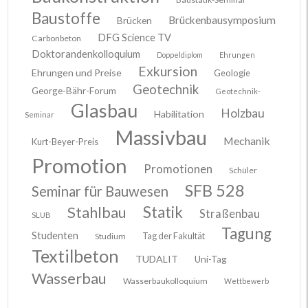
Baustoffe
Brückenbausymposium
Brücken
DFG Science TV
Carbonbeton
Doktorandenkolloquium
Doppeldiplom
Ehrungen
Exkursion
Ehrungen und Preise
Geologie
Geotechnik
George-Bähr-Forum
Geotechnik-
Glasbau
Holzbau
Habilitation
Seminar
Massivbau
Mechanik
Kurt-Beyer-Preis
Promotion
Promotionen
Schüler
SFB 528
Seminar für Bauwesen
Stahlbau
Statik
Straßenbau
SLUB
Tagung
Studenten
Tag der Fakultät
Studium
Textilbeton
TUDALIT
Uni-Tag
Wasserbau
Wasserbaukolloquium
Wettbewerb