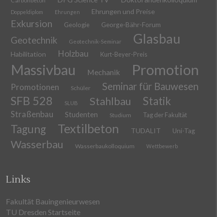
Carbonbeton
Ehrungen und Preise
Doppeldiplom
Ehrungen
Exkursion
Geologie
George-Bähr-Forum
Glasbau
Geotechnik
Geotechnik-Seminar
Holzbau
Habilitation
Kurt-Beyer-Preis
Massivbau
Promotion
Mechanik
Seminar für Bauwesen
Promotionen
Schüler
SFB 528
Stahlbau
Statik
SLUB
Straßenbau
Studenten
Tag der Fakultät
Studium
Textilbeton
Tagung
TUDALIT
Uni-Tag
Wasserbau
Wasserbaukolloquium
Wettbewerb
Links
Fakultät Bauingenieurwesen
TU Dresden Startseite