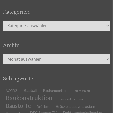
Kategorien
Kategorien
Archiv
Archiv
Schlagworte
Bauball
ACCESS
Bauharmoniker
Bauinformatik
Baukonstruktion
Baustatik-Seminar
Baustoffe
Brückenbausymposium
Brücken
DFG Science TV
Doktorandenkolloquium