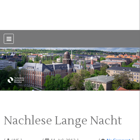
Weblog der Dresdner Bauingenieure · Seit 2002
BauBlog TU
Dresden
Nachlese Lange Nacht