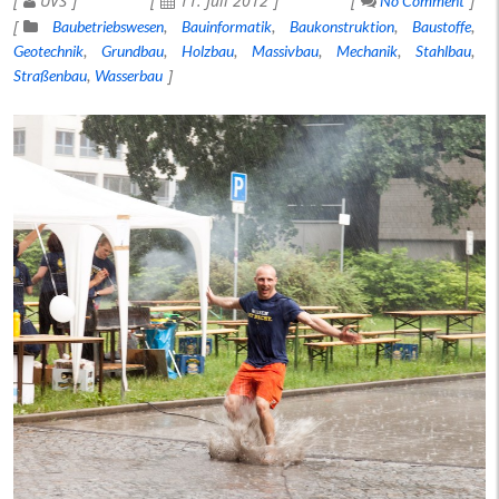
UVS
11. Juli 2012
No Comment
Baubetriebswesen
Bauinformatik
Baukonstruktion
Baustoffe
Geotechnik
Grundbau
Holzbau
Massivbau
Mechanik
Stahlbau
Straßenbau
Wasserbau