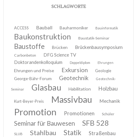
SCHLAGWORTE
Bauball
ACCESS
Bauharmoniker
Bauinformatik
Baukonstruktion
Baustatik-Seminar
Baustoffe
Brückenbausymposium
Brücken
DFG Science TV
Carbonbeton
Doktorandenkolloquium
Doppeldiplom
Ehrungen
Exkursion
Ehrungen und Preise
Geologie
Geotechnik
George-Bähr-Forum
Geotechnik-
Glasbau
Holzbau
Habilitation
Seminar
Massivbau
Mechanik
Kurt-Beyer-Preis
Promotion
Promotionen
Schüler
SFB 528
Seminar für Bauwesen
Stahlbau
Statik
Straßenbau
SLUB