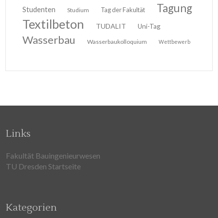
Tagung
Studenten
Tag der Fakultät
Studium
Textilbeton
TUDALIT
Uni-Tag
Wasserbau
Wasserbaukolloquium
Wettbewerb
Links
Fakultät Bauingenieurwesen
TU Dresden Startseite
Kategorien