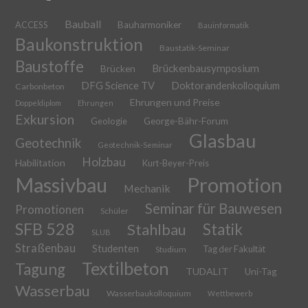
Bauball
ACCESS
Bauharmoniker
Bauinformatik
Baukonstruktion
Baustatik-Seminar
Baustoffe
Brückenbausymposium
Brücken
DFG Science TV
Doktorandenkolloquium
Carbonbeton
Ehrungen und Preise
Doppeldiplom
Ehrungen
Exkursion
Geologie
George-Bähr-Forum
Glasbau
Geotechnik
Geotechnik-Seminar
Holzbau
Habilitation
Kurt-Beyer-Preis
Massivbau
Promotion
Mechanik
Seminar für Bauwesen
Promotionen
Schüler
SFB 528
Stahlbau
Statik
SLUB
Straßenbau
Studenten
Tag der Fakultät
Studium
Textilbeton
Tagung
TUDALIT
Uni-Tag
Wasserbau
Wasserbaukolloquium
Wettbewerb