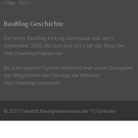
« Sep.
Nov. »
BauBlog-Geschichte
Der erste BauBlog-Eintrag überhaupt war am 5.
September 2002. Bis zum Juni 2013 lief das Blog hier:
http://baublog.blogspot.de/
Bis zum eigenen System (diesem!) war unser Gastgeber
das Blogsystem von Twoday, die Adresse:
http://baublog.twoday.net/
© 2025 Fakultät Bauingenieurwesen der TU Dresden