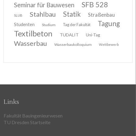
SFB 528
Seminar für Bauwesen
Stahlbau
Statik
Straßenbau
SLUB
Tagung
Studenten
Tag der Fakultät
Studium
Textilbeton
TUDALIT
Uni-Tag
Wasserbau
Wasserbaukolloquium
Wettbewerb
Links
Fakultät Bauingenieurwesen
TU Dresden Startseite