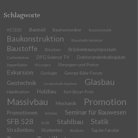
Schlagworte
Bauball
ACCESS
Bauharmoniker
Bauinformatik
Baukonstruktion
Baustatik-Seminar
Baustoffe
Brückenbausymposium
Brücken
DFG Science TV
Doktorandenkolloquium
Carbonbeton
Ehrungen und Preise
Doppeldiplom
Ehrungen
Exkursion
Geologie
George-Bähr-Forum
Glasbau
Geotechnik
Geotechnik-Seminar
Holzbau
Habilitation
Kurt-Beyer-Preis
Massivbau
Promotion
Mechanik
Seminar für Bauwesen
Promotionen
Schüler
SFB 528
Stahlbau
Statik
SLUB
Straßenbau
Studenten
Tag der Fakultät
Studium