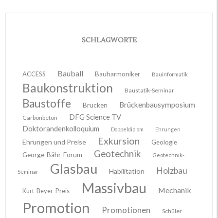
SCHLAGWORTE
Bauball
ACCESS
Bauharmoniker
Bauinformatik
Baukonstruktion
Baustatik-Seminar
Baustoffe
Brückenbausymposium
Brücken
DFG Science TV
Carbonbeton
Doktorandenkolloquium
Doppeldiplom
Ehrungen
Exkursion
Ehrungen und Preise
Geologie
Geotechnik
George-Bähr-Forum
Geotechnik-
Glasbau
Holzbau
Habilitation
Seminar
Massivbau
Mechanik
Kurt-Beyer-Preis
Promotion
Promotionen
Schüler