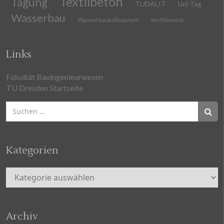
Textilbeton
Tagung
TUDALIT
Uni-Tag
Wasserbau
Wasserbaukolloquium
Wettbewerb
Links
Fakultät Bauingenieurwesen
TU Dresden Startseite
Suchen
nach:
Kategorien
Kategorien
Archiv