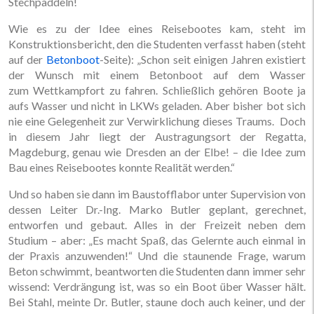
Stechpaddeln!
Wie es zu der Idee eines Reisebootes kam, steht im
Konstruktionsbericht, den die Studenten verfasst haben (steht
auf der
Betonboot
-Seite): „Schon seit einigen Jahren existiert
der Wunsch mit einem Betonboot auf dem Wasser
zum Wettkampfort zu fahren. Schließlich gehören Boote ja
aufs Wasser und nicht in LKWs geladen. Aber bisher bot sich
nie eine Gelegenheit zur Verwirklichung dieses Traums. Doch
in diesem Jahr liegt der Austragungsort der Regatta,
Magdeburg, genau wie Dresden an der Elbe! – die Idee zum
Bau eines Reisebootes konnte Realität werden.“
Und so haben sie dann im Baustofflabor unter Supervision von
dessen Leiter Dr.-Ing. Marko Butler geplant, gerechnet,
entworfen und gebaut. Alles in der Freizeit neben dem
Studium – aber: „Es macht Spaß, das Gelernte auch einmal in
der Praxis anzuwenden!“ Und die staunende Frage, warum
Beton schwimmt, beantworten die Studenten dann immer sehr
wissend: Verdrängung ist, was so ein Boot über Wasser hält.
Bei Stahl, meinte Dr. Butler, staune doch auch keiner, und der