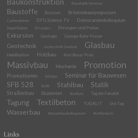
Baukonstruktion
Baustatik-Seminar
Baustoffe
Brückenbausymposium
Brücken
DFG Science TV
Doktorandenkolloquium
Carbonbeton
Ehrungen und Preise
Doppeldiplom
Ehrungen
Exkursion
Geologie
George-Bähr-Forum
Glasbau
Geotechnik
Geotechnik-Seminar
Holzbau
Habilitation
Kurt-Beyer-Preis
Massivbau
Promotion
Mechanik
Seminar für Bauwesen
Promotionen
Schüler
SFB 528
Stahlbau
Statik
SLUB
Straßenbau
Studenten
Tag der Fakultät
Studium
Textilbeton
Tagung
TUDALIT
Uni-Tag
Wasserbau
Wasserbaukolloquium
Wettbewerb
Links