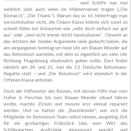
weil Schiffe nun mal
weiblich sind, auch wenn sie Männernamen tragen („Die
Bismarck“, „Die Titanic“). Warum das so ist, hinterfrage man
vorsichtshalber nicht, die Chauvi-Kasse könnte sich sonst zu
schnell füllen bei Antworten wie „sieht doch einfach nur gut
aus“ oder „sind nicht immer leicht handzuhaben“. Obwohl an
das letztere der beiden Argumente viele gedacht haben, die
am vergangenen Sonntag um neun Uhr am Blauen Wunder auf
das Betonboot warteten, mit dem es eigentlich um zehn Uhr
Richtung Magdeburg elbabwärts gehen sollte. Dort findet
nämlich am 24. und 25. Juni die 13. Deutsche Betonkanu-
Regatta statt – und „Die Reiseboot“ wird ebendort in der
Offenen Klasse antreten.
Doch der Hilfsmotor des Bootes, mit dessen Hilfe man vom
Hafen in Pieschen bis zum Blauen Wunder elbauf fahren
wollte, machte Zicken und musste erst einmal repariert
werden. Und so hatten die „Bastelkinder“, wie sich die
Mitglieder im Betonboot-Team selbst nennen, ausgiebig Zeit
für ein großartiges Frühstück (das vom Wirt des
Schillergartens großzügig gesponsort wurde) und