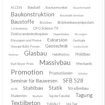
Bauball
ACCESS
Bauharmoniker
Bauinformatik
Baukonstruktion
Baustatik-Seminar
Baustoffe
Brückenbausymposium
Brücken
DFG Science TV
Carbonbeton
Doktorandenkolloquium
Doppeldiplom
Ehrungen
Exkursion
Ehrungen und Preise
Geologie
Geotechnik
George-Bähr-Forum
Geotechnik-
Glasbau
Holzbau
Habilitation
Seminar
Massivbau
Mechanik
Kurt-Beyer-Preis
Promotion
Promotionen
Schüler
SFB 528
Seminar für Bauwesen
Stahlbau
Statik
Straßenbau
SLUB
Tagung
Studenten
Tag der Fakultät
Studium
Textilbeton
TUDALIT
Uni-Tag