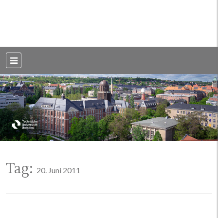
Weblog der Dresdner Bauingenieure · Seit 2002
BauBlog TU
Dresden
Tag:
20. Juni 2011