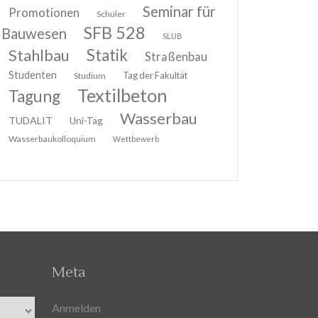
Seminar für
Promotionen
Schüler
SFB 528
Bauwesen
SLUB
Stahlbau
Statik
Straßenbau
Studenten
Tag der Fakultät
Studium
Textilbeton
Tagung
Wasserbau
TUDALIT
Uni-Tag
Wasserbaukolloquium
Wettbewerb
Meta
Anmelden