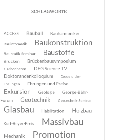
SCHLAGWORTE
Bauball
ACCESS
Bauharmoniker
Baukonstruktion
Bauinformatik
Baustoffe
Baustatik-Seminar
Brückenbausymposium
Brücken
DFG Science TV
Carbonbeton
Doktorandenkolloquium
Doppeldiplom
Ehrungen und Preise
Ehrungen
Exkursion
Geologie
George-Bähr-
Geotechnik
Forum
Geotechnik-Seminar
Glasbau
Holzbau
Habilitation
Massivbau
Kurt-Beyer-Preis
Promotion
Mechanik