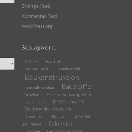
Eintrags-Feed
Kommentar-Feed
WordPress.org
Schlagworte
Bauball
ACCESS
Bauharmoniker
Bauinformatik
Baukonstruktion
Baustoffe
Baustatik-Seminar
Brückenbausymposium
Brücken
DFG Science TV
Carbonbeton
Doktorandenkolloquium
Ehrungen
Doppeldiplom
Ehrungen
Exkursion
und Preise
Geologie
George-Bähr-Forum