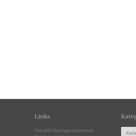
Links
Kate
Kateg
Fakultät Bauingenieurwesen