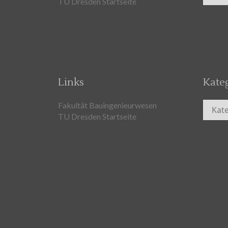
TU Dresden Startseite
Links
Kate
Kateg
Fakultät Bauingenieurwesen
TU Dresden Startseite