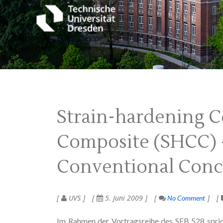
Strain-hardening 
Composite (SHCC) 
Conventional Conc
UVS
5. Juni 2009
No Comment
Im Rahmen der Vortragsreihe des SFB 528 spric