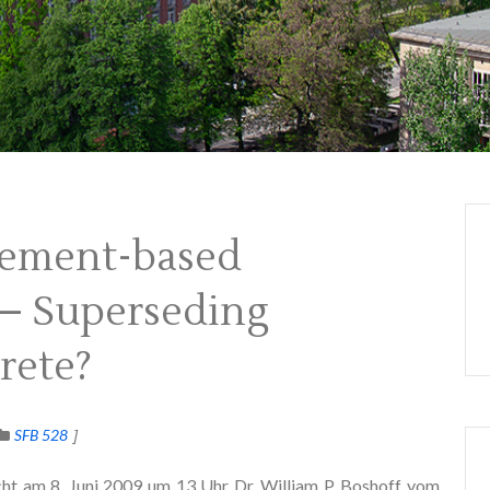
Cement-based
– Superseding
rete?
SFB 528
ht am 8. Juni 2009 um 13 Uhr Dr. William P. Boshoff vom