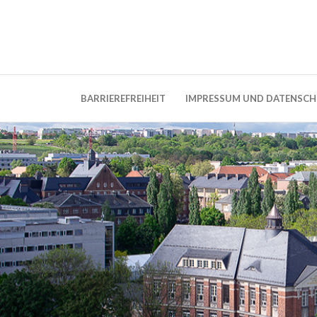
Weblog der Dresdner Bauingenieure · Seit
BauBlog TU 
BARRIEREFREIHEIT
IMPRESSUM UND DATENSC