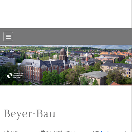
Weblog der Dresdner Bauingenieure · Seit 2002
BauBlog TU
Dresden
Beyer-Bau