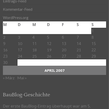
Eintrags-Feed
Kommentar-Feed
WordPress.org
M
D
M
D
F
S
S
1
4
5
6
7
8
2
3
9
11
12
13
14
15
10
17
22
16
18
19
20
21
23
27
28
29
24
25
26
30
APRIL 2007
« März
Mai »
BauBlog-Geschichte
Der erste BauBlog-Eintrag überhaupt war am 5.