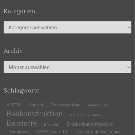
Kategorien
Kategorien
Archiv
Archiv
Schlagworte
Bauball
ACCESS
Bauharmoniker
Bauinformatik
Baukonstruktion
Baustatik-Seminar
Baustoffe
Brückenbausymposium
Brücken
DFG Science TV
Doktorandenkolloquium
Carbonbeton