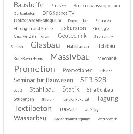
Baustoffe
Brückenbausymposium
Brücken
DFG Science TV
Carbonbeton
Doktorandenkolloquium
Doppeldiplom
Ehrungen
Exkursion
Ehrungen und Preise
Geologie
Geotechnik
George-Bähr-Forum
Geotechnik-
Glasbau
Holzbau
Habilitation
Seminar
Massivbau
Mechanik
Kurt-Beyer-Preis
Promotion
Promotionen
Schüler
SFB 528
Seminar für Bauwesen
Stahlbau
Statik
Straßenbau
SLUB
Tagung
Studenten
Tag der Fakultät
Studium
Textilbeton
TUDALIT
Uni-Tag
Wasserbau
Wasserbaukolloquium
Wettbewerb