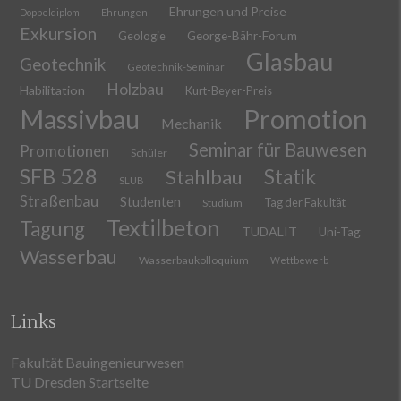
Ehrungen und Preise
Doppeldiplom
Ehrungen
Exkursion
Geologie
George-Bähr-Forum
Glasbau
Geotechnik
Geotechnik-Seminar
Holzbau
Habilitation
Kurt-Beyer-Preis
Massivbau
Promotion
Mechanik
Seminar für Bauwesen
Promotionen
Schüler
SFB 528
Stahlbau
Statik
SLUB
Straßenbau
Studenten
Tag der Fakultät
Studium
Textilbeton
Tagung
TUDALIT
Uni-Tag
Wasserbau
Wasserbaukolloquium
Wettbewerb
Links
Fakultät Bauingenieurwesen
TU Dresden Startseite