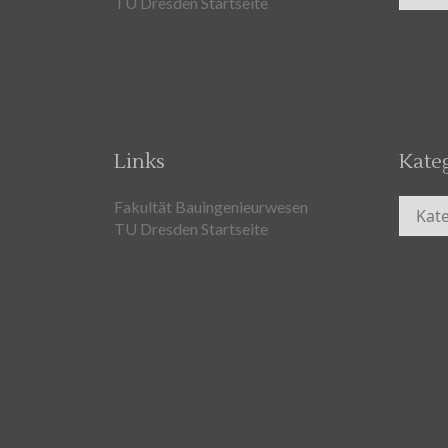
TU Dresden Startseite
Links
Kate
Kateg
Fakultät Bauingenieurwesen
TU Dresden Startseite