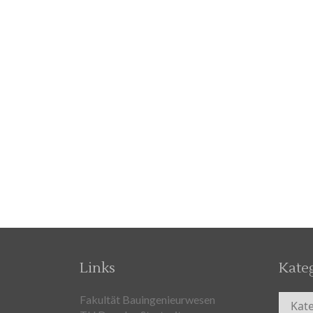
Links
Kate
Kateg
Fakultät Bauingenieurwesen