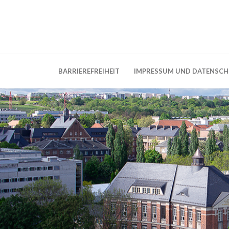
Weblog der Dresdner Bauingenieure · Seit
BauBlog TU 
BARRIEREFREIHEIT
IMPRESSUM UND DATENSC