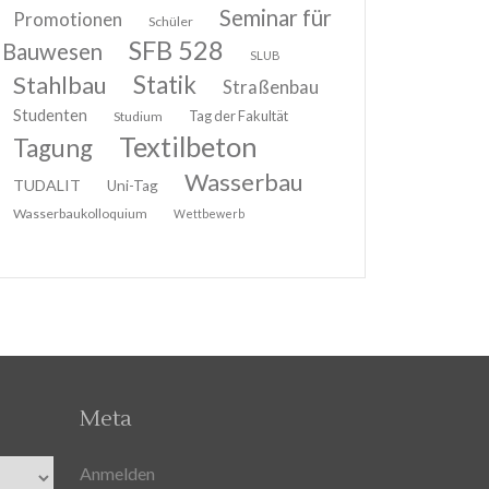
Seminar für
Promotionen
Schüler
SFB 528
Bauwesen
SLUB
Stahlbau
Statik
Straßenbau
Studenten
Tag der Fakultät
Studium
Textilbeton
Tagung
Wasserbau
TUDALIT
Uni-Tag
Wasserbaukolloquium
Wettbewerb
Meta
Anmelden