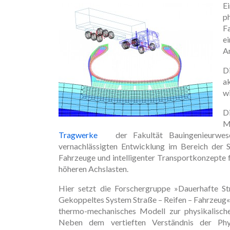
E
p
F
e
A
D
a
w
D
M
Tragwerke
der Fakultät Bauingenieurwesen 
vernachlässigten Entwicklung im Bereich der 
Fahrzeuge und intelligenter Transportkonzepte
höheren Achslasten.
Hier setzt die Forschergruppe »Dauerhafte Str
Gekoppeltes System Straße – Reifen – Fahrzeug« 
thermo-mechanisches Modell zur physikalische
Neben dem vertieften Verständnis der Ph