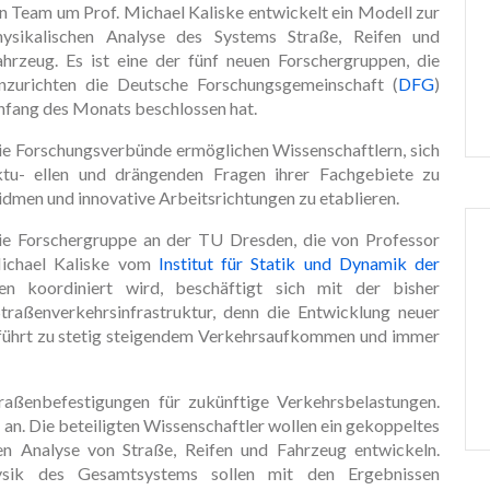
in Team um Prof. Michael Kaliske entwickelt ein Modell zur
hysikalischen Analyse des Systems Straße, Reifen und
ahrzeug. Es ist eine der fünf neuen Forschergruppen, die
inzurichten die Deutsche Forschungsgemeinschaft (
DFG
)
nfang des Monats beschlossen hat.
ie Forschungsverbünde ermöglichen Wissenschaftlern, sich
ktu- ellen und drängenden Fragen ihrer Fachgebiete zu
idmen und innovative Arbeitsrichtungen zu etablieren.
ie Forschergruppe an der TU Dresden, die von Professor
ichael Kaliske vom
Institut für Statik und Dynamik der
koordiniert wird, beschäftigt sich mit der bisher
Straßenverkehrsinfrastruktur, denn die Entwicklung neuer
 führt zu stetig steigendem Verkehrsaufkommen und immer
aßenbefestigungen für zukünftige Verkehrsbelastungen.
an. Die beteiligten Wissenschaftler wollen ein gekoppeltes
n Analyse von Straße, Reifen und Fahrzeug entwickeln.
ysik des Gesamtsystems sollen mit den Ergebnissen