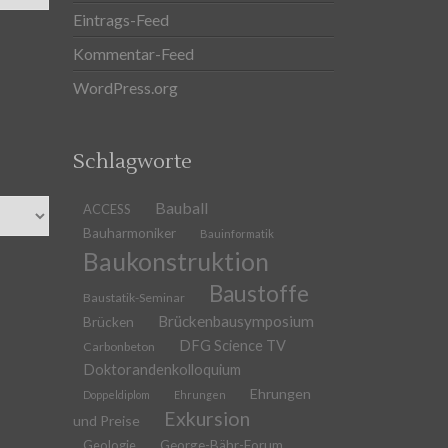
Eintrags-Feed
Kommentar-Feed
WordPress.org
Schlagworte
Bauball
ACCESS
Bauharmoniker
Bauinformatik
Baukonstruktion
Baustoffe
Baustatik-Seminar
Brückenbausymposium
Brücken
DFG Science TV
Carbonbeton
Doktorandenkolloquium
Ehrungen
Doppeldiplom
Ehrungen
Exkursion
und Preise
Geologie
George-Bähr-Forum