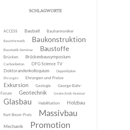
SCHLAGWORTE
Bauball
ACCESS
Bauharmoniker
Baukonstruktion
Bauinformatik
Baustoffe
Baustatik-Seminar
Brückenbausymposium
Brücken
DFG Science TV
Carbonbeton
Doktorandenkolloquium
Doppeldiplom
Ehrungen und Preise
Ehrungen
Exkursion
Geologie
George-Bähr-
Geotechnik
Forum
Geotechnik-Seminar
Glasbau
Holzbau
Habilitation
Massivbau
Kurt-Beyer-Preis
Promotion
Mechanik