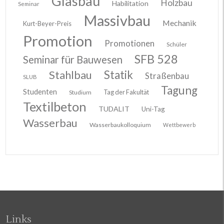
Glasbau
Holzbau
Habilitation
Seminar
Massivbau
Mechanik
Kurt-Beyer-Preis
Promotion
Promotionen
Schüler
SFB 528
Seminar für Bauwesen
Stahlbau
Statik
Straßenbau
SLUB
Tagung
Studenten
Tag der Fakultät
Studium
Textilbeton
TUDALIT
Uni-Tag
Wasserbau
Wasserbaukolloquium
Wettbewerb
Links