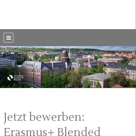
Weblog der Dresdner Bauingenieure · Seit 2002
BauBlog TU
Dresden
Jetzt bewerben:
Erasmus+ Blended