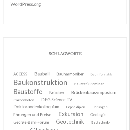
WordPress.org
SCHLAGWORTE
Bauball
ACCESS
Bauharmoniker
Bauinformatik
Baukonstruktion
Baustatik-Seminar
Baustoffe
Brückenbausymposium
Brücken
DFG Science TV
Carbonbeton
Doktorandenkolloquium
Doppeldiplom
Ehrungen
Exkursion
Ehrungen und Preise
Geologie
Geotechnik
George-Bähr-Forum
Geotechnik-