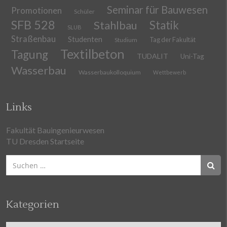
Seminar für Bauwesen
Promotionen
Schüler
SFB 528
Stahlbau
Statik
SLUB
Straßenbau
Studenten
Tag der Fakultät
Studium
Textilbeton
Tagung
TUDALIT
Uni-Tag
Wasserbau
Wasserbaukolloquium
Wettbewerb
Links
Fakultät Bauingenieurwesen
TU Dresden Startseite
Suchen
nach:
Kategorien