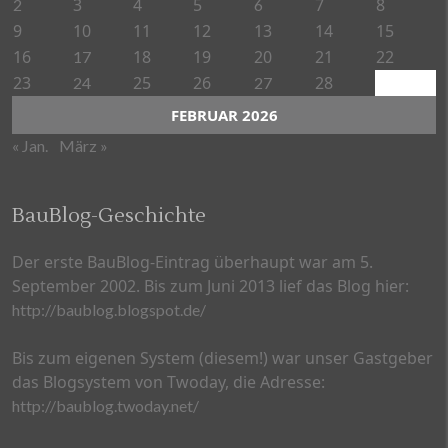
3
4
5
7
8
2
6
9
10
11
12
13
14
15
16
18
19
20
21
22
17
23
25
26
28
24
27
FEBRUAR 2026
« Jan.
März »
BauBlog-Geschichte
Der erste BauBlog-Eintrag überhaupt war am 5.
September 2002. Bis zum Juni 2013 lief das Blog hier:
http://baublog.blogspot.de/
Bis zum eigenen System (diesem!) war unser Gastgeber
das Blogsystem von Twoday, die Adresse:
http://baublog.twoday.net/