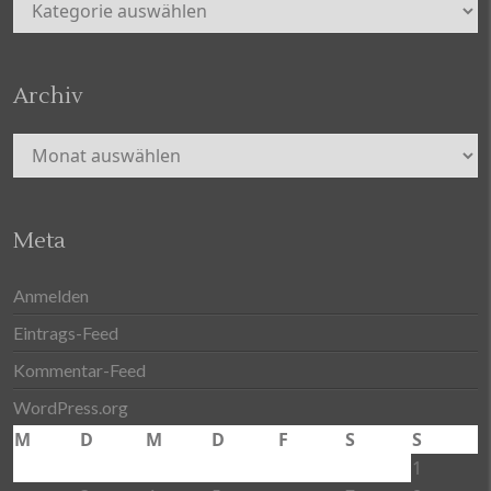
Kategorien
Archiv
Archiv
Meta
Anmelden
Eintrags-Feed
Kommentar-Feed
WordPress.org
M
D
M
D
F
S
S
1