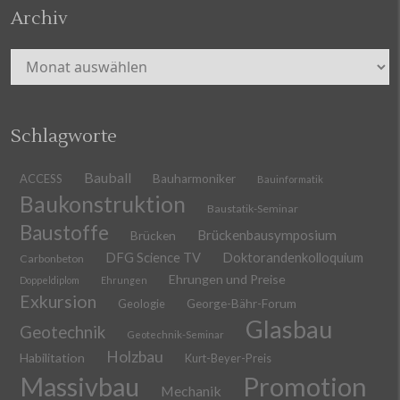
Archiv
Archiv
Schlagworte
Bauball
ACCESS
Bauharmoniker
Bauinformatik
Baukonstruktion
Baustatik-Seminar
Baustoffe
Brückenbausymposium
Brücken
DFG Science TV
Doktorandenkolloquium
Carbonbeton
Ehrungen und Preise
Doppeldiplom
Ehrungen
Exkursion
Geologie
George-Bähr-Forum
Glasbau
Geotechnik
Geotechnik-Seminar
Holzbau
Habilitation
Kurt-Beyer-Preis
Massivbau
Promotion
Mechanik