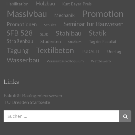
Holzbau
Habilitation
Kurt-Beyer-Preis
Massivbau
Promotion
Mechanik
Seminar für Bauwesen
Promotionen
Schüler
SFB 528
Stahlbau
Statik
SLUB
Straßenbau
Studenten
Tag der Fakultät
Studium
Textilbeton
Tagung
TUDALIT
Uni-Tag
Wasserbau
Wasserbaukolloquium
Wettbewerb
Links
Fakultät Bauingenieurwesen
TU Dresden Startseite
Suchen
nach: