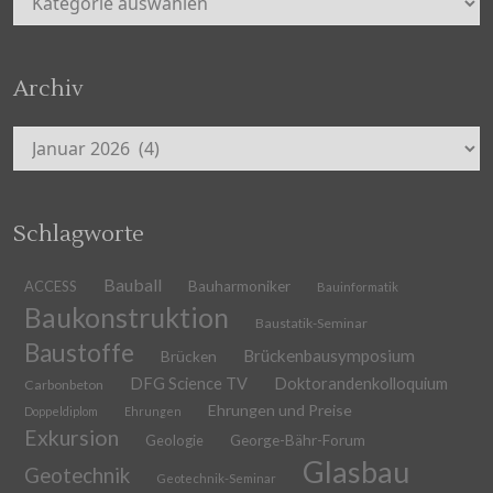
Archiv
Archiv
Schlagworte
Bauball
ACCESS
Bauharmoniker
Bauinformatik
Baukonstruktion
Baustatik-Seminar
Baustoffe
Brückenbausymposium
Brücken
DFG Science TV
Doktorandenkolloquium
Carbonbeton
Ehrungen und Preise
Doppeldiplom
Ehrungen
Exkursion
Geologie
George-Bähr-Forum
Glasbau
Geotechnik
Geotechnik-Seminar