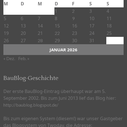
M
D
M
D
F
S
S
1
3
4
2
5
6
7
8
10
11
9
12
13
14
15
16
17
18
19
20
21
23
24
25
22
26
27
29
30
31
28
JANUAR 2026
« Dez.
Feb. »
BauBlog-Geschichte
Der erste BauBlog-Eintrag überhaupt war am 5.
September 2002. Bis zum Juni 2013 lief das Blog hier:
http://baublog.blogspot.de/
Bis zum eigenen System (diesem!) war unser Gastgeber
das Blogsystem von Twoday, die Adresse: