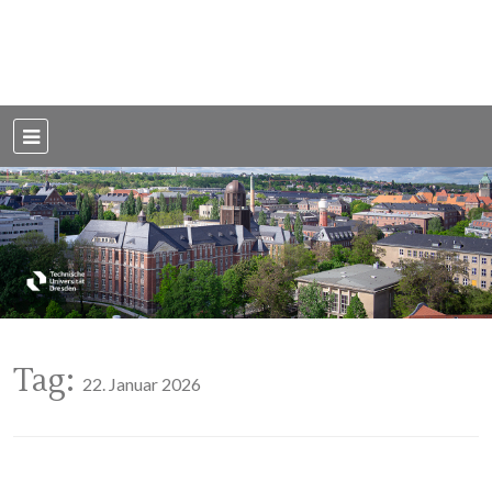
Weblog der Dresdner Bauingenieure · Seit 2002
BauBlog TU
Dresden
Tag:
22. Januar 2026