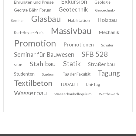
Exkursion
Ehrungen und Preise
Geologie
Geotechnik
George-Bähr-Forum
Geotechnik-
Glasbau
Holzbau
Habilitation
Seminar
Massivbau
Mechanik
Kurt-Beyer-Preis
Promotion
Promotionen
Schüler
SFB 528
Seminar für Bauwesen
Stahlbau
Statik
Straßenbau
SLUB
Tagung
Studenten
Tag der Fakultät
Studium
Textilbeton
TUDALIT
Uni-Tag
Wasserbau
Wasserbaukolloquium
Wettbewerb