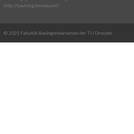
http://baublog.twoday.net/
© 2025 Fakultät Bauingenieurwesen der TU Dresden