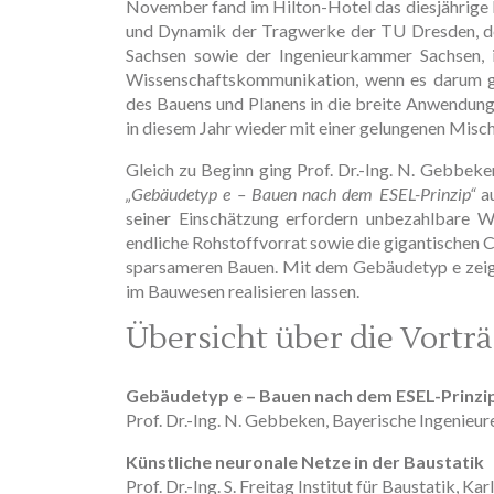
November fand im Hilton-Hotel das diesjährige Ba
und Dynamik der Tragwerke der TU Dresden, der
Sachsen sowie der Ingenieurkammer Sachsen, is
Wissenschaftskommunikation, wenn es darum ge
des Bauens und Planens in die breite Anwendung
in diesem Jahr wieder mit einer gelungenen Misc
Gleich zu Beginn ging Prof. Dr.-Ing. N. Gebbek
„Gebäudetyp e – Bauen nach dem ESEL-Prinzip“
au
seiner Einschätzung erfordern unbezahlbare 
endliche Rohstoffvorrat sowie die gigantischen
sparsameren Bauen. Mit dem Gebäudetyp e zeigte
im Bauwesen realisieren lassen.
Übersicht über die Vortr
Gebäudetyp e – Bauen nach dem ESEL-Prinzi
Prof. Dr.-Ing. N. Gebbeken, Bayerische Ingeni
Künstliche neuronale Netze in der Baustatik
Prof. Dr.-Ing. S. Freitag Institut für Baustatik, Ka