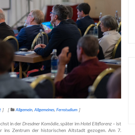
t
Allgemein
Allgemeines
Fernstudium
chst in der
Dresdner Komödie
, später im
Hotel Elbflorenz
– ist
r ins Zentrum der historischen Altstadt gezogen. Am 7.