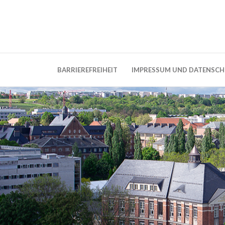
Weblog der Dresdner Bauingenieure · Seit
BauBlog TU 
BARRIEREFREIHEIT
IMPRESSUM UND DATENSC