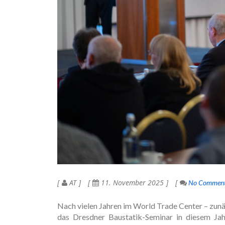
AT
11. November 2025
No Commen
Nach vielen Jahren im World Trade Center – zunä
das Dresdner Baustatik-Seminar in diesem Jah