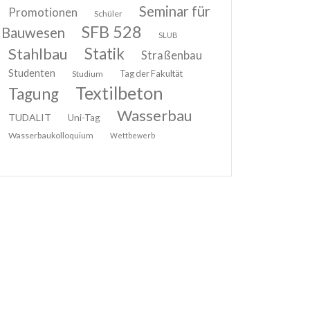
Seminar für
Promotionen
Schüler
SFB 528
Bauwesen
SLUB
Stahlbau
Statik
Straßenbau
Studenten
Tag der Fakultät
Studium
Textilbeton
Tagung
Wasserbau
TUDALIT
Uni-Tag
Wasserbaukolloquium
Wettbewerb