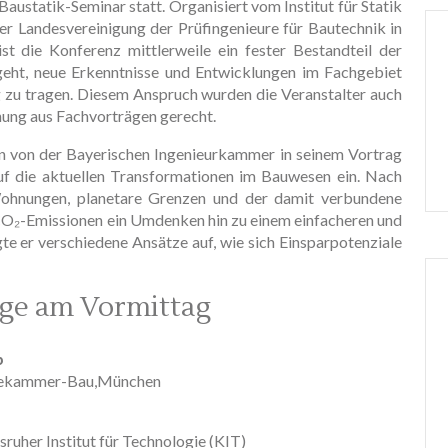
ustatik-Seminar statt. Organisiert vom Institut für Statik
 Landesvereinigung der Prüfingenieure für Bautechnik in
t die Konferenz mittlerweile ein fester Bestandteil der
ht, neue Erkenntnisse und Entwicklungen im Fachgebiet
 zu tragen. Diesem Anspruch wurden die Veranstalter auch
hung aus Fachvorträgen gerecht.
en von der Bayerischen Ingenieurkammer in seinem Vortrag
f die aktuellen Transformationen im Bauwesen ein. Nach
Wohnungen, planetare Grenzen und der damit verbundene
 CO₂-Emissionen ein Umdenken hin zu einem einfacheren und
 er verschiedene Ansätze auf, wie sich Einsparpotenziale
äge am Vormittag
p
eurekammer-Bau,München
rlsruher Institut für Technologie (KIT)