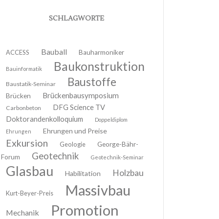
SCHLAGWORTE
Bauball
ACCESS
Bauharmoniker
Baukonstruktion
Bauinformatik
Baustoffe
Baustatik-Seminar
Brückenbausymposium
Brücken
DFG Science TV
Carbonbeton
Doktorandenkolloquium
Doppeldiplom
Ehrungen und Preise
Ehrungen
Exkursion
Geologie
George-Bähr-
Geotechnik
Forum
Geotechnik-Seminar
Glasbau
Holzbau
Habilitation
Massivbau
Kurt-Beyer-Preis
Promotion
Mechanik