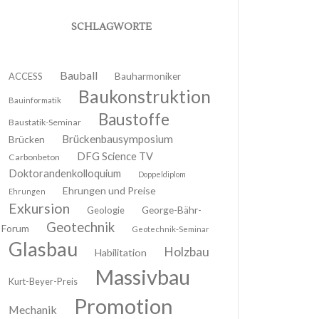
SCHLAGWORTE
Bauball
ACCESS
Bauharmoniker
Baukonstruktion
Bauinformatik
Baustoffe
Baustatik-Seminar
Brückenbausymposium
Brücken
DFG Science TV
Carbonbeton
Doktorandenkolloquium
Doppeldiplom
Ehrungen und Preise
Ehrungen
Exkursion
Geologie
George-Bähr-
Geotechnik
Forum
Geotechnik-Seminar
Glasbau
Holzbau
Habilitation
Massivbau
Kurt-Beyer-Preis
Promotion
Mechanik