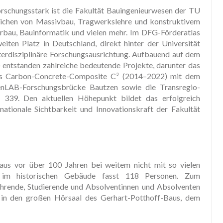
orschungsstark ist die Fakultät Bauingenieurwesen der TU
ichen von Massivbau, Tragwerkslehre und konstruktivem
rbau, Bauinformatik und vielen mehr. Im DFG-Förderatlas
ten Platz in Deutschland, direkt hinter der Universität
interdisziplinäre Forschungsausrichtung. Aufbauend auf dem
entstanden zahlreiche bedeutende Projekte, darunter das
as Carbon-Concrete-Composite C³ (2014–2022) mit dem
nLAB-Forschungsbrücke Bautzen sowie die Transregio-
339. Den aktuellen Höhepunkt bildet das erfolgreich
rnationale Sichtbarkeit und Innovationskraft der Fakultät
aus vor über 100 Jahren bei weitem nicht mit so vielen
 im historischen Gebäude fasst 118 Personen. Zum
ehrende, Studierende und Absolventinnen und Absolventen
 in den großen Hörsaal des Gerhart-Potthoff-Baus, dem