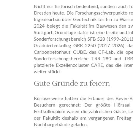
Nicht nur historisch bedeutend, sondern auch f
Dresden heute. Die Forschungsschwerpunkte re
Ingenieurbau über Geotechnik bis hin zu Wasse
2024 belegt die Fakultät im Bauwesen den zwei
Stuttgart. Grundlage dafür ist eine breite und 
Sonderforschungsbereich SFB 528 (1999–2011) 
Graduiertenkolleg GRK 2250 (2017–2026), d
Carbonbetonhaus CUBE, das CF-Lab, die ope
Sonderforschungsbereiche TRR 280 und TRR 
platzierte Exzellenzcluster CARE, das die inte
weiter stärkt.
Gute Gründe zu feiern
Kurioserweise hatten die Erbauer des Beyer-B
Besuchern gerechnet: Der größte Hörsaal
Festkolloquium waren die zahlreichen Gäste, L
der Fakultät deshalb am vergangenen Freitag
Nachbargebäude geladen.