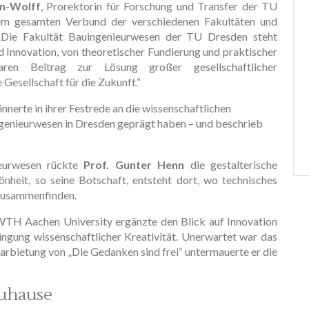
en-Wolff
, Prorektorin für Forschung und Transfer der TU
 im gesamten Verbund der verschiedenen Fakultäten und
„Die Fakultät Bauingenieurwesen der TU Dresden steht
d Innovation, von theoretischer Fundierung und praktischer
aren Beitrag zur Lösung großer gesellschaftlicher
Gesellschaft für die Zukunft.“
innerte in ihrer Festrede an die wissenschaftlichen
ngenieurwesen in Dresden geprägt haben – und beschrieb
ieurwesen rückte
Prof. Gunter Henn
die gestalterische
nheit, so seine Botschaft, entsteht dort, wo technisches
 zusammenfinden.
TH Aachen University ergänzte den Blick auf Innovation
ingung wissenschaftlicher Kreativität. Unerwartet war das
arbietung von „Die Gedanken sind frei“ untermauerte er die
uhause