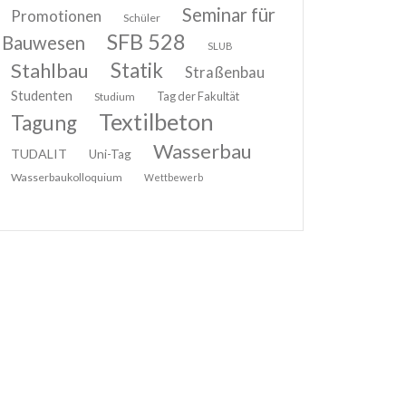
Seminar für
Promotionen
Schüler
SFB 528
Bauwesen
SLUB
Stahlbau
Statik
Straßenbau
Studenten
Tag der Fakultät
Studium
Textilbeton
Tagung
Wasserbau
TUDALIT
Uni-Tag
Wasserbaukolloquium
Wettbewerb