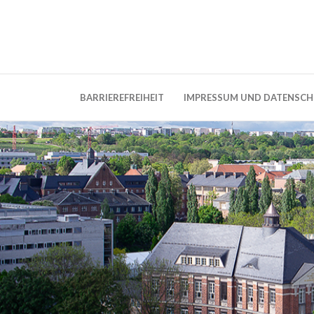
Weblog der Dresdner Bauingenieure · Seit
BauBlog TU 
BARRIEREFREIHEIT
IMPRESSUM UND DATENSC