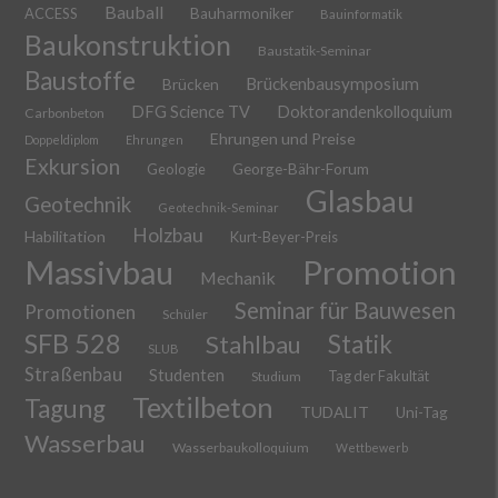
Bauball
ACCESS
Bauharmoniker
Bauinformatik
Baukonstruktion
Baustatik-Seminar
Baustoffe
Brückenbausymposium
Brücken
DFG Science TV
Doktorandenkolloquium
Carbonbeton
Ehrungen und Preise
Doppeldiplom
Ehrungen
Exkursion
Geologie
George-Bähr-Forum
Glasbau
Geotechnik
Geotechnik-Seminar
Holzbau
Habilitation
Kurt-Beyer-Preis
Massivbau
Promotion
Mechanik
Seminar für Bauwesen
Promotionen
Schüler
SFB 528
Stahlbau
Statik
SLUB
Straßenbau
Studenten
Tag der Fakultät
Studium
Textilbeton
Tagung
TUDALIT
Uni-Tag
Wasserbau
Wasserbaukolloquium
Wettbewerb