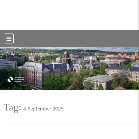
Weblog der Dresdner Bauingenieure · Seit 2002
BauBlog TU
Dresden
Tag:
4. September 2025