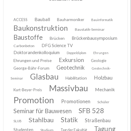
Bauball
ACCESS
Bauharmoniker
Bauinformatik
Baukonstruktion
Baustatik-Seminar
Baustoffe
Brückenbausymposium
Brücken
DFG Science TV
Carbonbeton
Doktorandenkolloquium
Doppeldiplom
Ehrungen
Exkursion
Ehrungen und Preise
Geologie
Geotechnik
George-Bähr-Forum
Geotechnik-
Glasbau
Holzbau
Habilitation
Seminar
Massivbau
Mechanik
Kurt-Beyer-Preis
Promotion
Promotionen
Schüler
SFB 528
Seminar für Bauwesen
Stahlbau
Statik
Straßenbau
SLUB
Tagung
Studenten
Tag der Fakultät
Studium