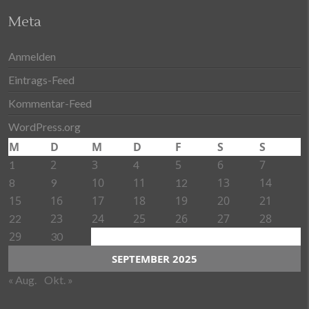
Meta
Anmelden
Eintrags-Feed
Kommentar-Feed
WordPress.org
M
D
M
D
F
S
S
2
3
5
6
7
1
4
10
11
13
14
8
9
12
15
16
17
18
19
20
21
23
24
25
26
27
28
22
29
30
SEPTEMBER 2025
« Aug.
Okt. »