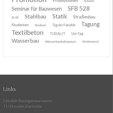
Promotionen
Schüler
SFB 528
Seminar für Bauwesen
Stahlbau
Statik
Straßenbau
SLUB
Tagung
Studenten
Tag der Fakultät
Studium
Textilbeton
TUDALIT
Uni-Tag
Wasserbau
Wasserbaukolloquium
Wettbewerb
Links
Fakultät Bauingenieurwesen
TU Dresden Startseite