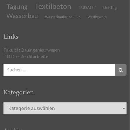
Textilbeton
Tagung
TUDALIT
Uni-Tag
Wasserbau
Wasserbaukolloquium
Wettbewerb
Links
Fakultät Bauingenieurwesen
TU Dresden Startseite
Suchen
nach:
Kategorien
Kategorien