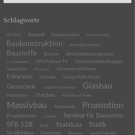
Schlagworte
Bauball
ACCESS
Bauharmoniker
Bauinformatik
Baukonstruktion
Baustatik-Seminar
Baustoffe
Brückenbausymposium
Brücken
DFG Science TV
Doktorandenkolloquium
Carbonbeton
Ehrungen und Preise
Doppeldiplom
Ehrungen
Exkursion
Geologie
George-Bähr-Forum
Glasbau
Geotechnik
Geotechnik-Seminar
Holzbau
Habilitation
Kurt-Beyer-Preis
Massivbau
Promotion
Mechanik
Seminar für Bauwesen
Promotionen
Schüler
SFB 528
Stahlbau
Statik
SLUB
Straßenbau
Studenten
Tag der Fakultät
Studium