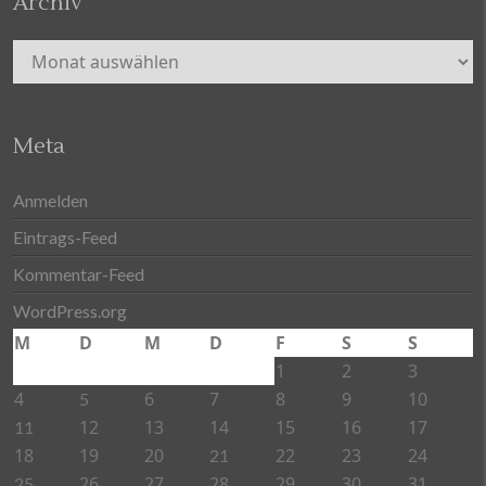
Archiv
Archiv
Meta
Anmelden
Eintrags-Feed
Kommentar-Feed
WordPress.org
M
D
M
D
F
S
S
1
2
3
4
6
7
8
9
10
5
12
13
14
15
16
17
11
18
19
20
22
23
24
21
26
27
28
29
30
31
25