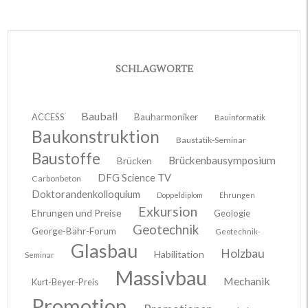
SCHLAGWORTE
Bauball
ACCESS
Bauharmoniker
Bauinformatik
Baukonstruktion
Baustatik-Seminar
Baustoffe
Brückenbausymposium
Brücken
DFG Science TV
Carbonbeton
Doktorandenkolloquium
Doppeldiplom
Ehrungen
Exkursion
Ehrungen und Preise
Geologie
Geotechnik
George-Bähr-Forum
Geotechnik-
Glasbau
Holzbau
Habilitation
Seminar
Massivbau
Mechanik
Kurt-Beyer-Preis
Promotion