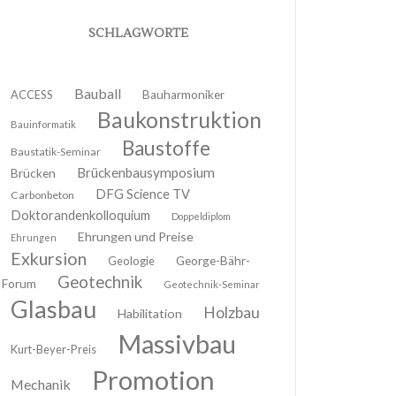
SCHLAGWORTE
Bauball
ACCESS
Bauharmoniker
Baukonstruktion
Bauinformatik
Baustoffe
Baustatik-Seminar
Brückenbausymposium
Brücken
DFG Science TV
Carbonbeton
Doktorandenkolloquium
Doppeldiplom
Ehrungen und Preise
Ehrungen
Exkursion
Geologie
George-Bähr-
Geotechnik
Forum
Geotechnik-Seminar
Glasbau
Holzbau
Habilitation
Massivbau
Kurt-Beyer-Preis
Promotion
Mechanik