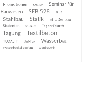
Seminar für
Promotionen
Schüler
SFB 528
Bauwesen
SLUB
Stahlbau
Statik
Straßenbau
Studenten
Tag der Fakultät
Studium
Textilbeton
Tagung
Wasserbau
TUDALIT
Uni-Tag
Wasserbaukolloquium
Wettbewerb