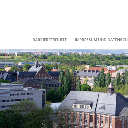
Weblog der Dresdner Bauingenieure · Seit
BauBlog TU 
BARRIEREFREIHEIT
IMPRESSUM UND DATENSC