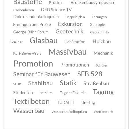
Baustoffe
Brückenbausymposium
Brücken
DFG Science TV
Carbonbeton
Doktorandenkolloquium
Doppeldiplom
Ehrungen
Exkursion
Ehrungen und Preise
Geologie
Geotechnik
George-Bähr-Forum
Geotechnik-
Glasbau
Holzbau
Habilitation
Seminar
Massivbau
Mechanik
Kurt-Beyer-Preis
Promotion
Promotionen
Schüler
SFB 528
Seminar für Bauwesen
Stahlbau
Statik
Straßenbau
SLUB
Tagung
Studenten
Tag der Fakultät
Studium
Textilbeton
TUDALIT
Uni-Tag
Wasserbau
Wasserbaukolloquium
Wettbewerb