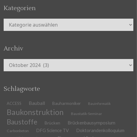
Kategorien
Kategorien
Archiv
Archiv
Schlagworte
Bauball
ACCESS
Bauharmoniker
Bauinformatik
Baukonstruktion
Baustatik-Seminar
Baustoffe
Brückenbausymposium
Brücken
DFG Science TV
Doktorandenkolloquium
Carbonbeton