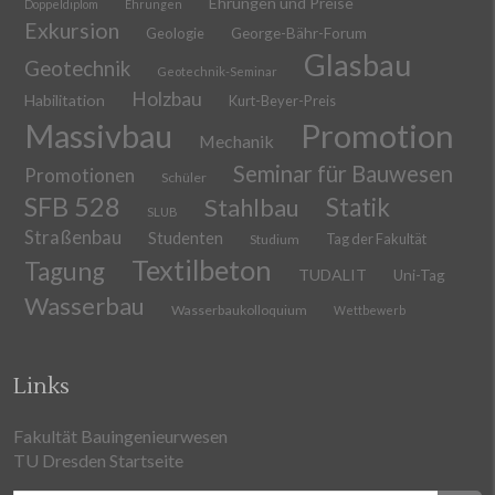
Ehrungen und Preise
Doppeldiplom
Ehrungen
Exkursion
Geologie
George-Bähr-Forum
Glasbau
Geotechnik
Geotechnik-Seminar
Holzbau
Habilitation
Kurt-Beyer-Preis
Massivbau
Promotion
Mechanik
Seminar für Bauwesen
Promotionen
Schüler
SFB 528
Stahlbau
Statik
SLUB
Straßenbau
Studenten
Tag der Fakultät
Studium
Textilbeton
Tagung
TUDALIT
Uni-Tag
Wasserbau
Wasserbaukolloquium
Wettbewerb
Links
Fakultät Bauingenieurwesen
TU Dresden Startseite