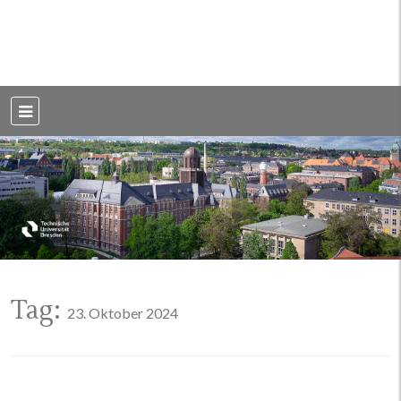
Weblog der Dresdner Bauingenieure · Seit 2002
BauBlog TU
Dresden
Tag:
23. Oktober 2024