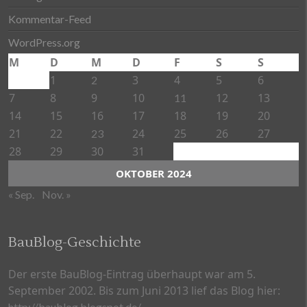
Kommentar-Feed
WordPress.org
M
D
M
D
F
S
S
1
3
4
5
6
2
7
8
9
10
12
13
11
14
15
16
17
18
19
20
21
22
24
25
26
27
23
28
29
30
31
OKTOBER 2024
« Sep.
Nov. »
BauBlog-Geschichte
Der erste BauBlog-Eintrag überhaupt war am 5.
September 2002. Bis zum Juni 2013 lief das Blog hier:
http://baublog.blogspot.de/