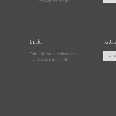
TU Dresden Startseite
Links
Kate
Kateg
Fakultät Bauingenieurwesen
TU Dresden Startseite