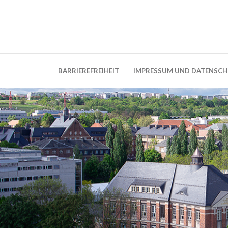
Weblog der Dresdner Bauingenieure · Seit
BauBlog TU 
BARRIEREFREIHEIT
IMPRESSUM UND DATENSC