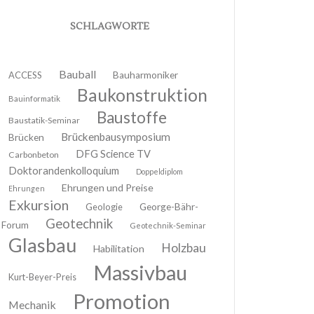
SCHLAGWORTE
Bauball
ACCESS
Bauharmoniker
Baukonstruktion
Bauinformatik
Baustoffe
Baustatik-Seminar
Brückenbausymposium
Brücken
DFG Science TV
Carbonbeton
Doktorandenkolloquium
Doppeldiplom
Ehrungen und Preise
Ehrungen
Exkursion
Geologie
George-Bähr-
Geotechnik
Forum
Geotechnik-Seminar
Glasbau
Holzbau
Habilitation
Massivbau
Kurt-Beyer-Preis
Promotion
Mechanik