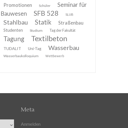
Seminar für
Promotionen
Schüler
SFB 528
Bauwesen
SLUB
Stahlbau
Statik
Straßenbau
Studenten
Tag der Fakultät
Studium
Textilbeton
Tagung
Wasserbau
TUDALIT
Uni-Tag
Wasserbaukolloquium
Wettbewerb
Meta
Anmelden