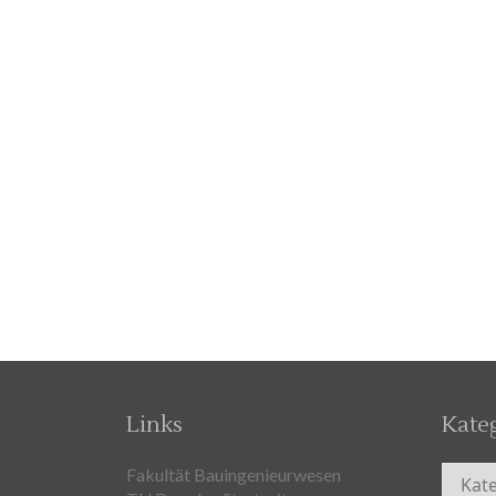
Links
Kate
Kateg
Fakultät Bauingenieurwesen