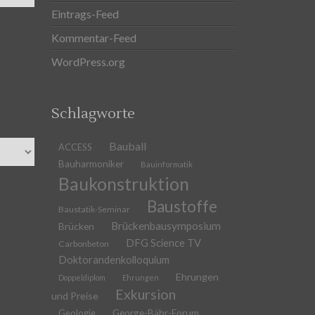
Eintrags-Feed
Kommentar-Feed
WordPress.org
Schlagworte
Bauball
ACCESS
Bauharmoniker
Bauinformatik
Baukonstruktion
Baustoffe
Baustatik-Seminar
Brückenbausymposium
Brücken
DFG Science TV
Carbonbeton
Doktorandenkolloquium
Ehrungen
Doppeldiplom
Ehrungen
Exkursion
und Preise
Geologie
George-Bähr-Forum