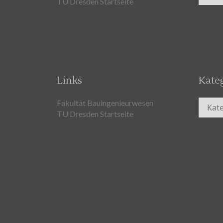
TU Dresden Startseite
Links
Kate
Kateg
Fakultät Bauingenieurwesen
TU Dresden Startseite