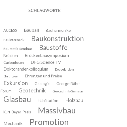
SCHLAGWORTE
Bauball
ACCESS
Bauharmoniker
Baukonstruktion
Bauinformatik
Baustoffe
Baustatik-Seminar
Brückenbausymposium
Brücken
DFG Science TV
Carbonbeton
Doktorandenkolloquium
Doppeldiplom
Ehrungen und Preise
Ehrungen
Exkursion
Geologie
George-Bähr-
Geotechnik
Forum
Geotechnik-Seminar
Glasbau
Holzbau
Habilitation
Massivbau
Kurt-Beyer-Preis
Promotion
Mechanik