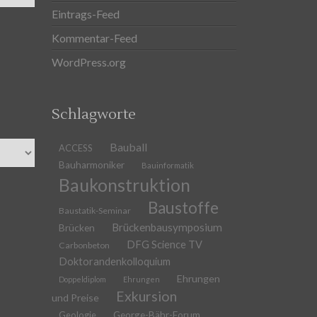
Eintrags-Feed
Kommentar-Feed
WordPress.org
Schlagworte
Bauball
ACCESS
Bauharmoniker
Bauinformatik
Baukonstruktion
Baustoffe
Baustatik-Seminar
Brückenbausymposium
Brücken
DFG Science TV
Carbonbeton
Doktorandenkolloquium
Ehrungen
Doppeldiplom
Ehrungen
Exkursion
und Preise
Geologie
George-Bähr-Forum