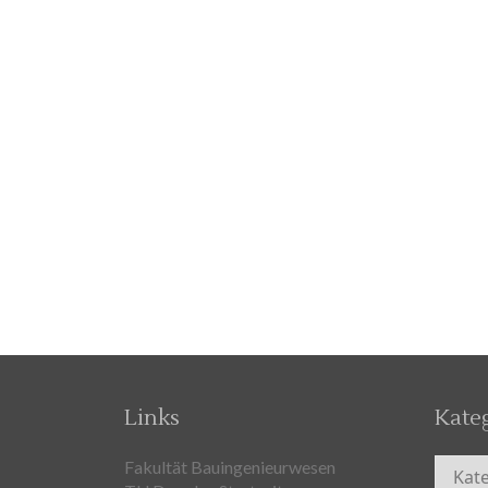
Links
Kate
Kateg
Fakultät Bauingenieurwesen