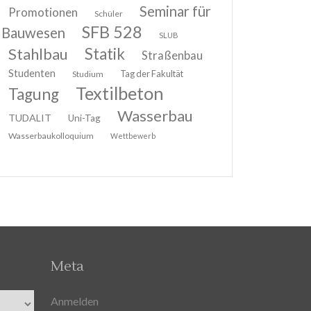
Seminar für
Promotionen
Schüler
SFB 528
Bauwesen
SLUB
Stahlbau
Statik
Straßenbau
Studenten
Tag der Fakultät
Studium
Textilbeton
Tagung
Wasserbau
TUDALIT
Uni-Tag
Wasserbaukolloquium
Wettbewerb
Meta
Anmelden