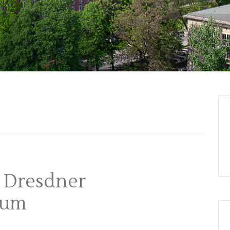
. Dresdner
ium