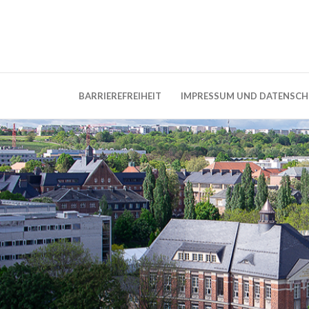
Weblog der Dresdner Bauingenieure · Seit
BauBlog TU 
BARRIEREFREIHEIT
IMPRESSUM UND DATENSC