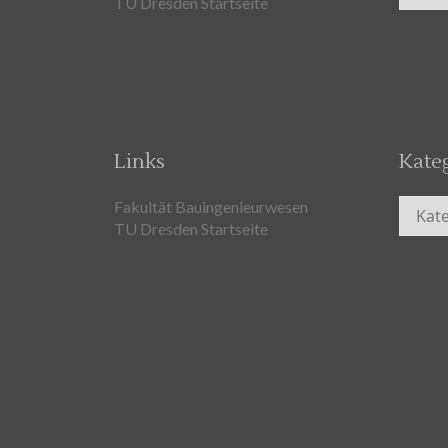
TU Dresden Startseite
Links
Kate
Kateg
Fakultät Bauingenieurwesen
TU Dresden Startseite