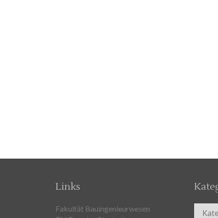
Links
Kate
Kateg
Fakultät Bauingenieurwesen