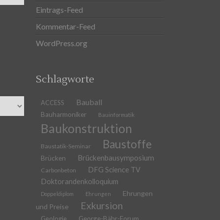
Eintrags-Feed
Kommentar-Feed
WordPress.org
Schlagworte
Bauball
ACCESS
Bauharmoniker
Bauinformatik
Baukonstruktion
Baustoffe
Baustatik-Seminar
Brückenbausymposium
Brücken
DFG Science TV
Carbonbeton
Doktorandenkolloquium
Ehrungen
Doppeldiplom
Ehrungen
Exkursion
und Preise
Geologie
George-Bähr-Forum