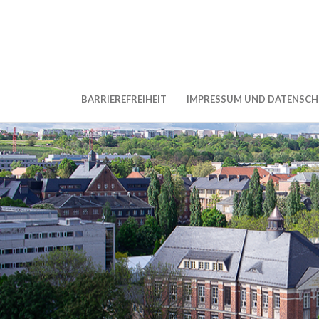
Weblog der Dresdner Bauingenieure · Seit
BauBlog TU 
BARRIEREFREIHEIT
IMPRESSUM UND DATENSC