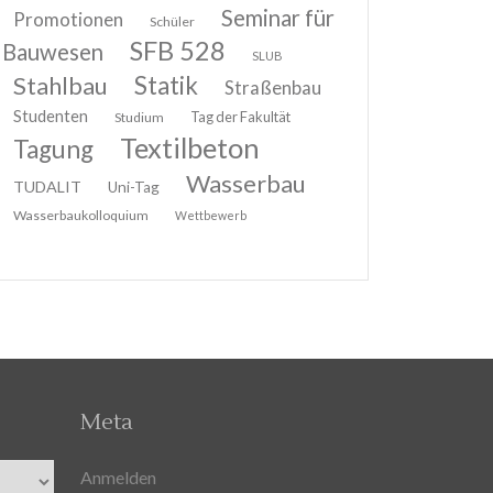
Seminar für
Promotionen
Schüler
SFB 528
Bauwesen
SLUB
Stahlbau
Statik
Straßenbau
Studenten
Tag der Fakultät
Studium
Textilbeton
Tagung
Wasserbau
TUDALIT
Uni-Tag
Wasserbaukolloquium
Wettbewerb
Meta
Anmelden