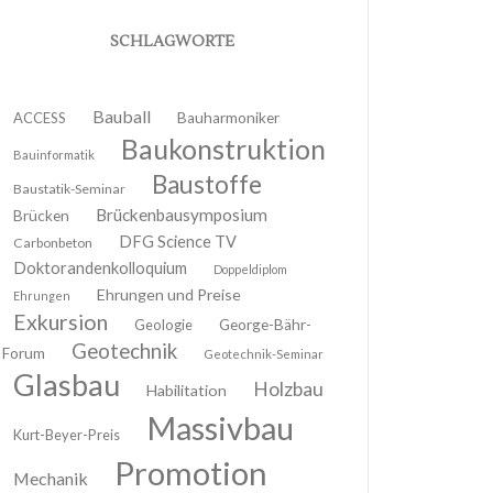
SCHLAGWORTE
Bauball
ACCESS
Bauharmoniker
Baukonstruktion
Bauinformatik
Baustoffe
Baustatik-Seminar
Brückenbausymposium
Brücken
DFG Science TV
Carbonbeton
Doktorandenkolloquium
Doppeldiplom
Ehrungen und Preise
Ehrungen
Exkursion
Geologie
George-Bähr-
Geotechnik
Forum
Geotechnik-Seminar
Glasbau
Holzbau
Habilitation
Massivbau
Kurt-Beyer-Preis
Promotion
Mechanik