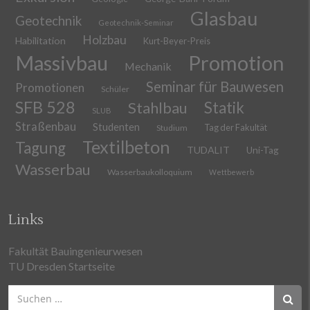
Glasbau
Geotechnik
Geotechnik-Seminar
Holzbau
Habilitation
Kurt-Beyer-Preis
Massivbau
Promotion
Mechanik
Seminar für Bauwesen
Promotionen
Schüler
SFB 528
Stahlbau
Statik
SLUB
Straßenbau
Studenten
Tag der Fakultät
Studium
Textilbeton
Tagung
TUDALIT
Uni-Tag
Wasserbau
Wasserbaukolloquium
Wettbewerb
Links
Fakultät Bauingenieurwesen
TU Dresden Startseite
Suchen
nach: