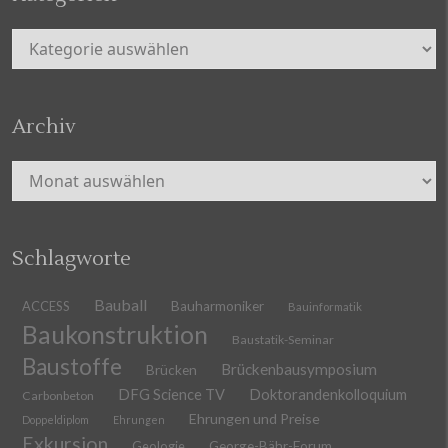
Kategorien
Archiv
Archiv
Schlagworte
Bauball
ACCESS
Bauharmoniker
Bauinformatik
Baukonstruktion
Baustatik-Seminar
Baustoffe
Brückenbausymposium
Brücken
DFG Science TV
Doktorandenkolloquium
Carbonbeton
Ehrungen und Preise
Doppeldiplom
Ehrungen
Exkursion
Geologie
George-Bähr-Forum