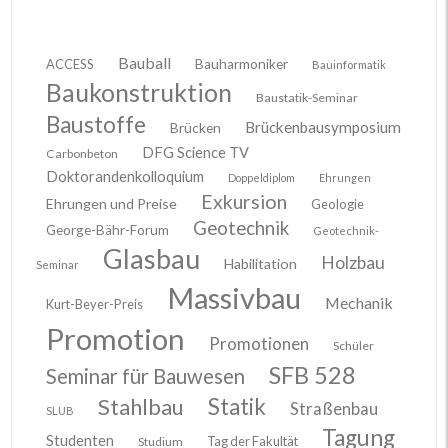
Bauball
ACCESS
Bauharmoniker
Bauinformatik
Baukonstruktion
Baustatik-Seminar
Baustoffe
Brückenbausymposium
Brücken
DFG Science TV
Carbonbeton
Doktorandenkolloquium
Doppeldiplom
Ehrungen
Exkursion
Ehrungen und Preise
Geologie
Geotechnik
George-Bähr-Forum
Geotechnik-
Glasbau
Holzbau
Habilitation
Seminar
Massivbau
Mechanik
Kurt-Beyer-Preis
Promotion
Promotionen
Schüler
SFB 528
Seminar für Bauwesen
Stahlbau
Statik
Straßenbau
SLUB
Tagung
Studenten
Tag der Fakultät
Studium