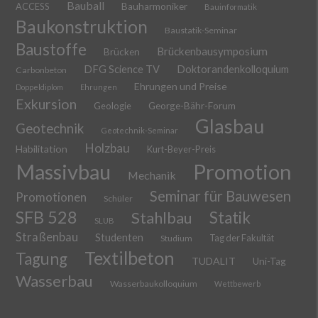
Bauball
ACCESS
Bauharmoniker
Bauinformatik
Baukonstruktion
Baustatik-Seminar
Baustoffe
Brückenbausymposium
Brücken
DFG Science TV
Doktorandenkolloquium
Carbonbeton
Ehrungen und Preise
Doppeldiplom
Ehrungen
Exkursion
Geologie
George-Bähr-Forum
Glasbau
Geotechnik
Geotechnik-Seminar
Holzbau
Habilitation
Kurt-Beyer-Preis
Massivbau
Promotion
Mechanik
Seminar für Bauwesen
Promotionen
Schüler
SFB 528
Stahlbau
Statik
SLUB
Straßenbau
Studenten
Tag der Fakultät
Studium
Textilbeton
Tagung
TUDALIT
Uni-Tag
Wasserbau
Wasserbaukolloquium
Wettbewerb