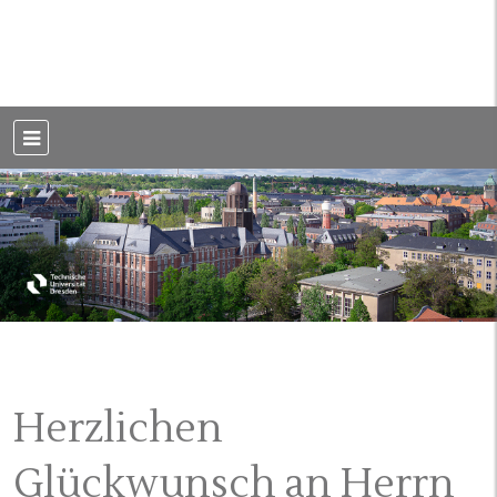
Weblog der Dresdner Bauingenieure · Seit 2002
BauBlog TU
Dresden
Herzlichen
Glückwunsch an Herrn