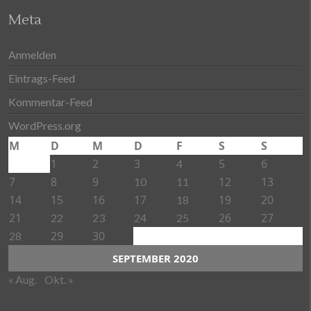
Meta
Anmelden
Eintrags-Feed
Kommentar-Feed
WordPress.org
M
D
M
D
F
S
S
1
2
3
5
6
4
7
8
9
12
13
10
11
14
15
16
17
19
20
18
21
26
27
22
23
24
25
29
30
28
SEPTEMBER 2020
« Aug.
Okt. »