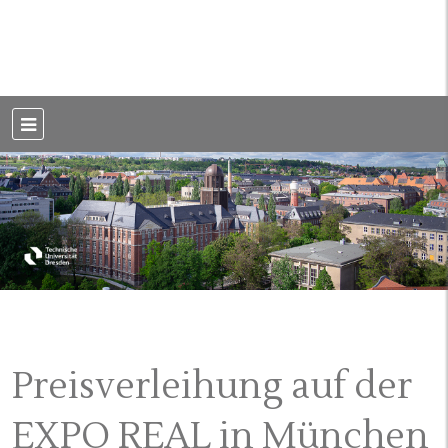
Weblog der Dresdner Bauingenieure · Seit 2002
BauBlog TU
Dresden
Preisverleihung auf der
EXPO REAL in München