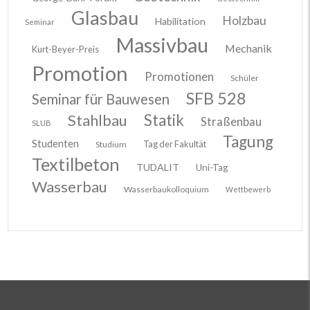
Glasbau
Holzbau
Habilitation
Seminar
Massivbau
Mechanik
Kurt-Beyer-Preis
Promotion
Promotionen
Schüler
SFB 528
Seminar für Bauwesen
Stahlbau
Statik
Straßenbau
SLUB
Tagung
Studenten
Tag der Fakultät
Studium
Textilbeton
TUDALIT
Uni-Tag
Wasserbau
Wasserbaukolloquium
Wettbewerb