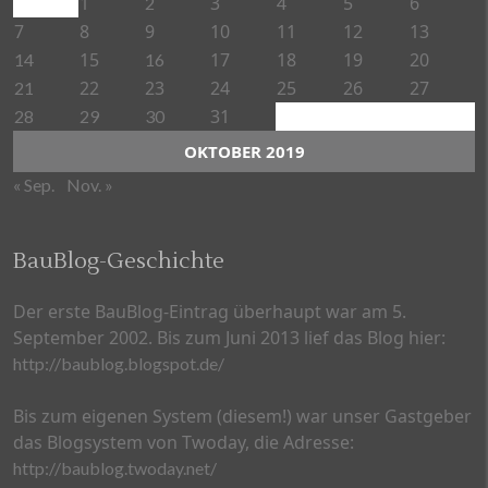
1
3
5
6
2
4
7
8
9
10
11
12
13
15
17
18
19
20
14
16
22
23
24
25
26
27
21
31
28
29
30
OKTOBER 2019
« Sep.
Nov. »
BauBlog-Geschichte
Der erste BauBlog-Eintrag überhaupt war am 5.
September 2002. Bis zum Juni 2013 lief das Blog hier:
http://baublog.blogspot.de/
Bis zum eigenen System (diesem!) war unser Gastgeber
das Blogsystem von Twoday, die Adresse:
http://baublog.twoday.net/