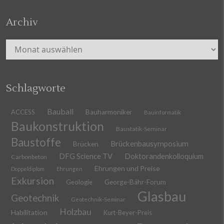
Archiv
Archiv
Schlagworte
Bauball
ACCESS
Bauharmoniker
Bauinformatik
Baukonstruktion
Baustatik-Seminar
Baustoffe
Brückenbausymposium
Brücken
DFG Science TV
Doktorandenkolloquium
Carbonbeton
Ehrungen und Preise
Doppeldiplom
Ehrungen
Exkursion
Geologie
George-Bähr-Forum
Glasbau
Geotechnik
Geotechnik-Seminar
Holzbau
Habilitation
Kurt-Beyer-Preis