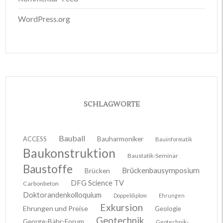
WordPress.org
SCHLAGWORTE
Bauball
ACCESS
Bauharmoniker
Bauinformatik
Baukonstruktion
Baustatik-Seminar
Baustoffe
Brückenbausymposium
Brücken
DFG Science TV
Carbonbeton
Doktorandenkolloquium
Doppeldiplom
Ehrungen
Exkursion
Ehrungen und Preise
Geologie
Geotechnik
George-Bähr-Forum
Geotechnik-