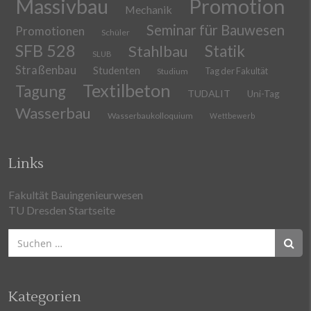
Massivbau
Promotion
Mechanik
Seminar für Bauwesen
Promotionen
Schüler
SFB 528
Stahlbau
Statik
SLUB
Straßenbau
Studenten
Tag der Fakultät
Studium
Textilbeton
Tagung
TUDALIT
Uni-Tag
Wasserbau
Wasserbaukolloquium
Wettbewerb
Links
Fakultät Bauingenieurwesen
TU Dresden Startseite
Suchen
nach:
Kategorien