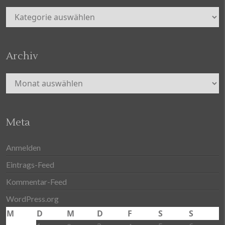
Kategorien
Archiv
Archiv
Meta
Anmelden
Eintrags-Feed
Kommentar-Feed
WordPress.org
M
D
M
D
F
S
S