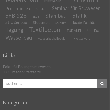
Mechanik
Seminar für Bauwesen
Promotionen
Schüler
SFB 528
Stahlbau
Statik
SLUB
Straßenbau
Studenten
Tag der Fakultät
Studium
Textilbeton
Tagung
TUDALIT
Uni-Tag
Wasserbau
Wasserbaukolloquium
Wettbewerb
Links
Fakultät Bauingenieurwesen
TU Dresden Startseite
Suchen
nach:
Kategorien