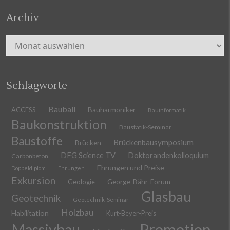
Archiv
Archiv
Schlagworte
Bauball
ACCESS
Bauharmoniker
Bauinformatik
Baukonstruktion
Baustatik-Seminar
Baustoffe
Brückenbausymposium
Brücken
DFG Science TV
Doktorandenkolloquium
Carbonbeton
Ehrungen und Preise
Doppeldiplom
Ehrungen
Exkursion
Geologie
George-Bähr-Forum
Glasbau
Geotechnik
Geotechnik-Seminar
Holzbau
Habilitation
Kurt-Beyer-Preis
Massivbau
Promotion