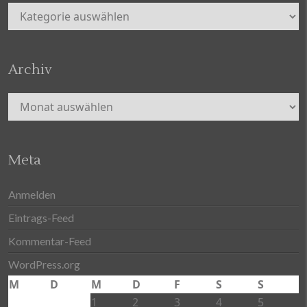
Kategorien
Archiv
Archiv
Meta
Anmelden
Eintrags-Feed
Kommentar-Feed
WordPress.org
M
D
M
D
F
S
S
1
2
3
4
5