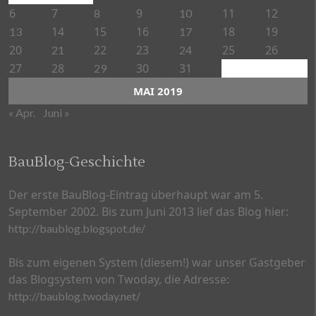
6
7
9
11
12
8
10
14
15
16
18
19
13
17
20
22
23
25
26
21
24
27
28
30
31
29
MAI 2019
« Apr.
Juni »
BauBlog-Geschichte
Der erste BauBlog-Eintrag überhaupt war am 5.
September 2002. Bis zum Juni 2013 lief das Blog hier:
http://baublog.blogspot.de/
Bis zum eigenen System (diesem!) war unser Gastgeber
das Blogsystem von Twoday, die Adresse:
http://baublog.twoday.net/