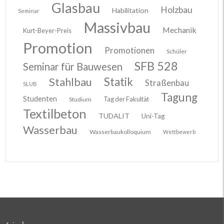
Glasbau
Holzbau
Habilitation
Seminar
Massivbau
Mechanik
Kurt-Beyer-Preis
Promotion
Promotionen
Schüler
SFB 528
Seminar für Bauwesen
Stahlbau
Statik
Straßenbau
SLUB
Tagung
Studenten
Tag der Fakultät
Studium
Textilbeton
TUDALIT
Uni-Tag
Wasserbau
Wasserbaukolloquium
Wettbewerb