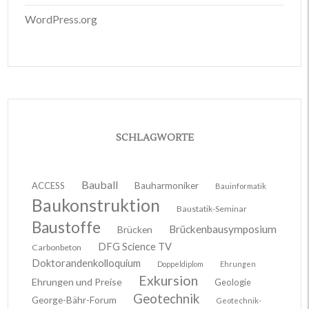
WordPress.org
SCHLAGWORTE
Bauball
ACCESS
Bauharmoniker
Bauinformatik
Baukonstruktion
Baustatik-Seminar
Baustoffe
Brückenbausymposium
Brücken
DFG Science TV
Carbonbeton
Doktorandenkolloquium
Doppeldiplom
Ehrungen
Exkursion
Ehrungen und Preise
Geologie
Geotechnik
George-Bähr-Forum
Geotechnik-