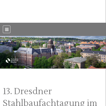
Weblog der Dresdner Bauingenieure · Seit 2002
BauBlog TU
Dresden
13. Dresdner
Stahlbaufachtagung im