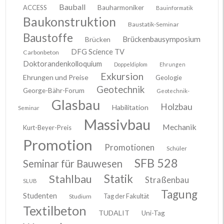
Bauball
ACCESS
Bauharmoniker
Bauinformatik
Baukonstruktion
Baustatik-Seminar
Baustoffe
Brückenbausymposium
Brücken
DFG Science TV
Carbonbeton
Doktorandenkolloquium
Doppeldiplom
Ehrungen
Exkursion
Ehrungen und Preise
Geologie
Geotechnik
George-Bähr-Forum
Geotechnik-
Glasbau
Holzbau
Habilitation
Seminar
Massivbau
Mechanik
Kurt-Beyer-Preis
Promotion
Promotionen
Schüler
SFB 528
Seminar für Bauwesen
Stahlbau
Statik
Straßenbau
SLUB
Tagung
Studenten
Tag der Fakultät
Studium
Textilbeton
TUDALIT
Uni-Tag