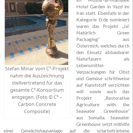
Hotel Garden in Yazd im
Iran statt. Ebenfalls in der
Kategorie Erde nominiert
waren das Projekt „Ja!
Natürlich Green
Packaging“ aus
Österreich, welches durch
den Einsatz abbaubarer
Naturfasern als
Lebensmittel-
Stefan Minar vom C³-Projekt
Verpackungen für Obst
nahm die Auszeichnung
und Gemüse schrittweise
stellvertretend für das
auf Kunststoff verzichten
gesamte C³-Konsortium
will sowie auch das
entgegen. (Foto © C³ –
Projekt „Restorative
Carbon Concrete
Agriculture with the
Composite)
Seawater Greenhouse“
aus Somalia. Seawater
Greenhouse setzt mithilfe
einer Gewächshausanlage auf die solarbetriebene