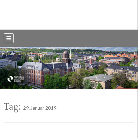
Weblog der Dresdner Bauingenieure · Seit 2002
BauBlog TU
Dresden
Tag:
29. Januar 2019