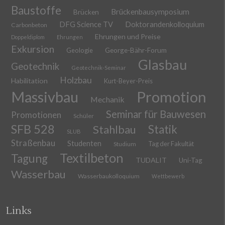
Baustoffe
Brückenbausymposium
Brücken
DFG Science TV
Doktorandenkolloquium
Carbonbeton
Ehrungen und Preise
Doppeldiplom
Ehrungen
Exkursion
Geologie
George-Bähr-Forum
Glasbau
Geotechnik
Geotechnik-Seminar
Holzbau
Habilitation
Kurt-Beyer-Preis
Massivbau
Promotion
Mechanik
Seminar für Bauwesen
Promotionen
Schüler
SFB 528
Stahlbau
Statik
SLUB
Straßenbau
Studenten
Tag der Fakultät
Studium
Textilbeton
Tagung
TUDALIT
Uni-Tag
Wasserbau
Wasserbaukolloquium
Wettbewerb
Links