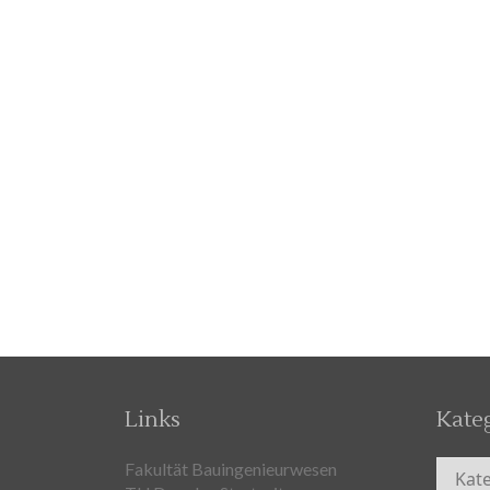
Links
Kate
Kateg
Fakultät Bauingenieurwesen