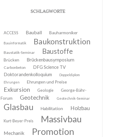
SCHLAGWORTE
Bauball
ACCESS
Bauharmoniker
Baukonstruktion
Bauinformatik
Baustoffe
Baustatik-Seminar
Brückenbausymposium
Brücken
DFG Science TV
Carbonbeton
Doktorandenkolloquium
Doppeldiplom
Ehrungen und Preise
Ehrungen
Exkursion
Geologie
George-Bähr-
Geotechnik
Forum
Geotechnik-Seminar
Glasbau
Holzbau
Habilitation
Massivbau
Kurt-Beyer-Preis
Promotion
Mechanik