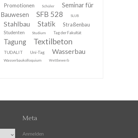
Seminar für
Promotionen
Schüler
SFB 528
Bauwesen
SLUB
Stahlbau
Statik
Straßenbau
Studenten
Tag der Fakultät
Studium
Textilbeton
Tagung
Wasserbau
TUDALIT
Uni-Tag
Wasserbaukolloquium
Wettbewerb
Meta
Anmelden