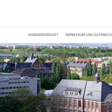
Weblog der Dresdner Bauingenieure · Seit
BauBlog TU 
BARRIEREFREIHEIT
IMPRESSUM UND DATENSC