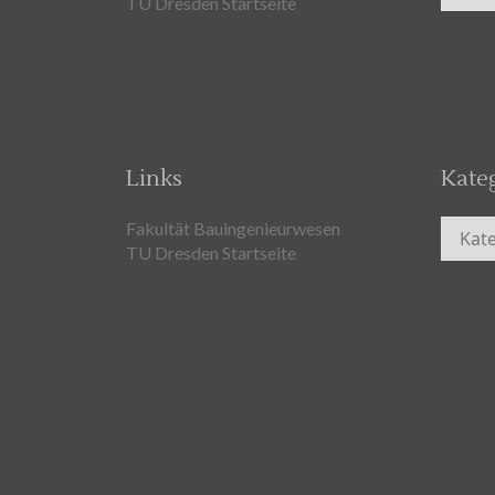
TU Dresden Startseite
Links
Kate
Kateg
Fakultät Bauingenieurwesen
TU Dresden Startseite