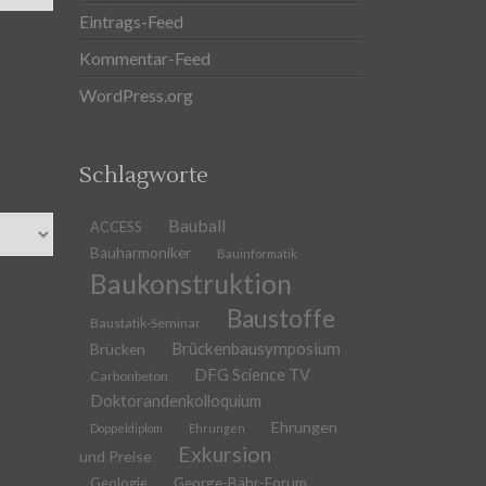
Eintrags-Feed
Kommentar-Feed
WordPress.org
Schlagworte
Bauball
ACCESS
Bauharmoniker
Bauinformatik
Baukonstruktion
Baustoffe
Baustatik-Seminar
Brückenbausymposium
Brücken
DFG Science TV
Carbonbeton
Doktorandenkolloquium
Ehrungen
Doppeldiplom
Ehrungen
Exkursion
und Preise
Geologie
George-Bähr-Forum