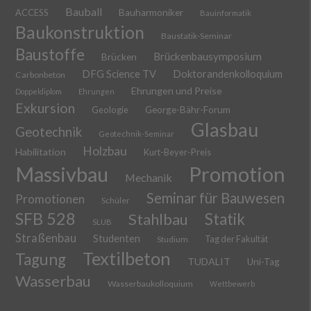
Bauball
ACCESS
Bauharmoniker
Bauinformatik
Baukonstruktion
Baustatik-Seminar
Baustoffe
Brückenbausymposium
Brücken
DFG Science TV
Doktorandenkolloquium
Carbonbeton
Ehrungen und Preise
Doppeldiplom
Ehrungen
Exkursion
Geologie
George-Bähr-Forum
Glasbau
Geotechnik
Geotechnik-Seminar
Holzbau
Habilitation
Kurt-Beyer-Preis
Massivbau
Promotion
Mechanik
Seminar für Bauwesen
Promotionen
Schüler
SFB 528
Stahlbau
Statik
SLUB
Straßenbau
Studenten
Tag der Fakultät
Studium
Textilbeton
Tagung
TUDALIT
Uni-Tag
Wasserbau
Wasserbaukolloquium
Wettbewerb