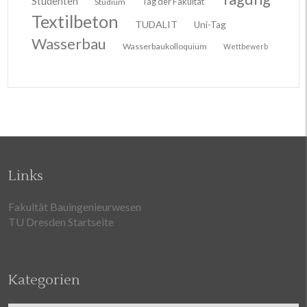
Studenten
Tag der Fakultät
Studium
Textilbeton
TUDALIT
Uni-Tag
Wasserbau
Wasserbaukolloquium
Wettbewerb
Links
Fakultät Bauingenieurwesen
TU Dresden Startseite
Kategorien