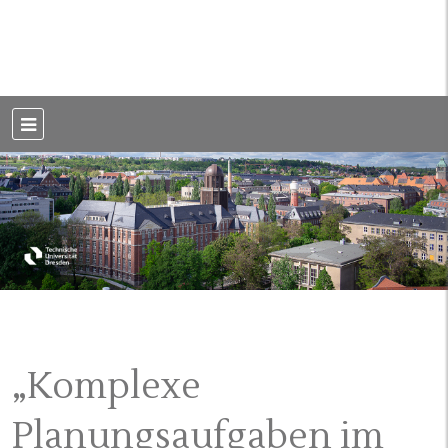
Weblog der Dresdner Bauingenieure · Seit 2002
BauBlog TU
Dresden
„Komplexe
Planungsaufgaben im