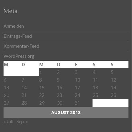
Meta
Anmelden
Eintrags-Feed
Kommentar-Feed
WordPress.org
M
D
M
D
F
S
S
2
3
4
5
1
7
8
9
10
11
12
6
13
14
16
17
18
19
15
21
22
23
24
25
26
20
27
28
31
29
30
AUGUST 2018
« Juli
Sep. »