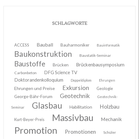
SCHLAGWORTE
Bauball
ACCESS
Bauharmoniker
Bauinformatik
Baukonstruktion
Baustatik-Seminar
Baustoffe
Brückenbausymposium
Brücken
DFG Science TV
Carbonbeton
Doktorandenkolloquium
Doppeldiplom
Ehrungen
Exkursion
Ehrungen und Preise
Geologie
Geotechnik
George-Bähr-Forum
Geotechnik-
Glasbau
Holzbau
Habilitation
Seminar
Massivbau
Mechanik
Kurt-Beyer-Preis
Promotion
Promotionen
Schüler