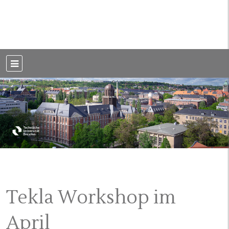
Weblog der Dresdner Bauingenieure · Seit 2002
BauBlog TU
Dresden
Tekla Workshop im
April