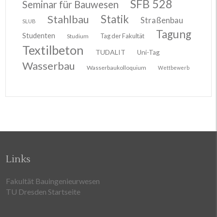
SFB 528
Seminar für Bauwesen
Stahlbau
Statik
Straßenbau
SLUB
Tagung
Studenten
Tag der Fakultät
Studium
Textilbeton
TUDALIT
Uni-Tag
Wasserbau
Wasserbaukolloquium
Wettbewerb
Links
Fakultät Bauingenieurwesen
TU Dresden Startseite