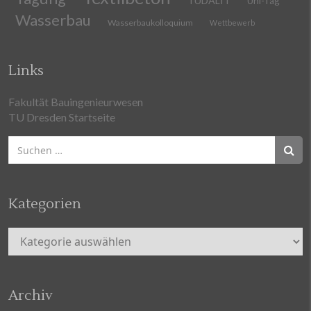
TUDALIT
Uni-Tag
Wasserbau
Wasserbaukolloquium
Wettbewerb
Links
Fakultät Bauingenieurwesen
TU Dresden Startseite
Suchen
nach:
Kategorien
Kategorien
Archiv