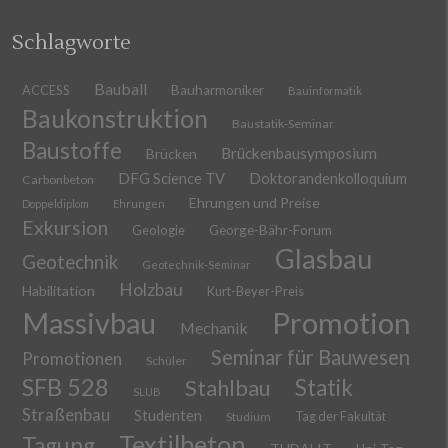
Schlagworte
Bauball
ACCESS
Bauharmoniker
Bauinformatik
Baukonstruktion
Baustatik-Seminar
Baustoffe
Brückenbausymposium
Brücken
DFG Science TV
Doktorandenkolloquium
Carbonbeton
Ehrungen und Preise
Doppeldiplom
Ehrungen
Exkursion
Geologie
George-Bähr-Forum
Glasbau
Geotechnik
Geotechnik-Seminar
Holzbau
Habilitation
Kurt-Beyer-Preis
Massivbau
Promotion
Mechanik
Seminar für Bauwesen
Promotionen
Schüler
SFB 528
Stahlbau
Statik
SLUB
Straßenbau
Studenten
Tag der Fakultät
Studium
Textilbeton
Tagung