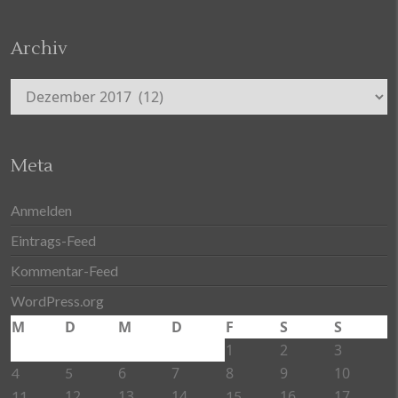
Archiv
Archiv
Meta
Anmelden
Eintrags-Feed
Kommentar-Feed
WordPress.org
M
D
M
D
F
S
S
1
2
3
6
7
8
9
10
4
5
12
13
14
16
17
11
15