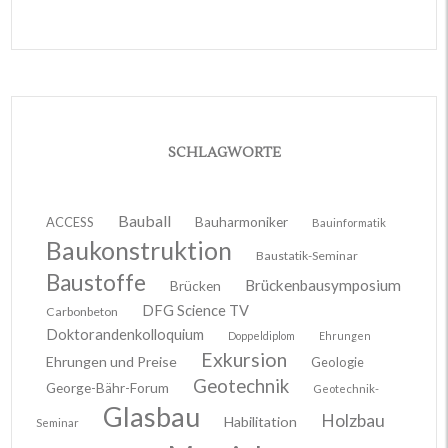
SCHLAGWORTE
Bauball
ACCESS
Bauharmoniker
Bauinformatik
Baukonstruktion
Baustatik-Seminar
Baustoffe
Brückenbausymposium
Brücken
DFG Science TV
Carbonbeton
Doktorandenkolloquium
Doppeldiplom
Ehrungen
Exkursion
Ehrungen und Preise
Geologie
Geotechnik
George-Bähr-Forum
Geotechnik-
Glasbau
Holzbau
Habilitation
Seminar