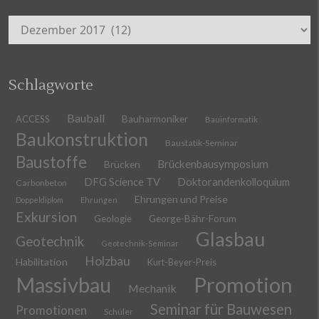
Archiv
Schlagworte
Bauball
ACCESS
Bauharmoniker
Bauinformatik
Baukonstruktion
Baustatik-Seminar
Baustoffe
Brückenbausymposium
Brücken
DFG Science TV
Doktorandenkolloquium
Carbonbeton
Ehrungen und Preise
Doppeldiplom
Ehrungen
Exkursion
Geologie
George-Bähr-Forum
Glasbau
Geotechnik
Geotechnik-Seminar
Holzbau
Habilitation
Kurt-Beyer-Preis
Massivbau
Promotion
Mechanik
Seminar für Bauwesen
Promotionen
Schüler