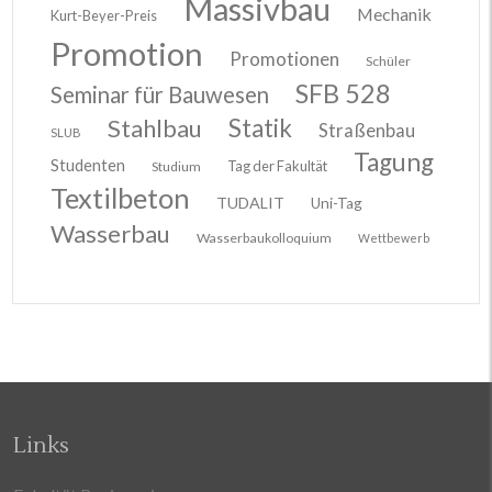
Massivbau
Mechanik
Kurt-Beyer-Preis
Promotion
Promotionen
Schüler
SFB 528
Seminar für Bauwesen
Stahlbau
Statik
Straßenbau
SLUB
Tagung
Studenten
Tag der Fakultät
Studium
Textilbeton
TUDALIT
Uni-Tag
Wasserbau
Wasserbaukolloquium
Wettbewerb
Links