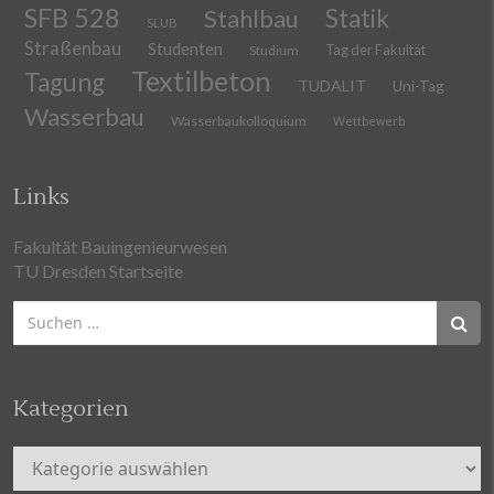
SFB 528
Stahlbau
Statik
SLUB
Straßenbau
Studenten
Tag der Fakultät
Studium
Textilbeton
Tagung
TUDALIT
Uni-Tag
Wasserbau
Wasserbaukolloquium
Wettbewerb
Links
Fakultät Bauingenieurwesen
TU Dresden Startseite
Suchen
nach:
Kategorien
Kategorien