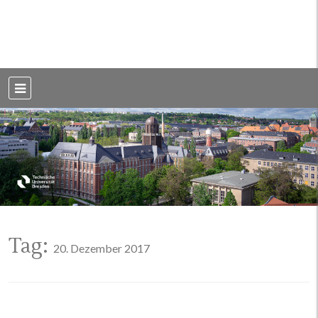
Weblog der Dresdner Bauingenieure · Seit 2002
BauBlog TU
Dresden
Tag:
20. Dezember 2017