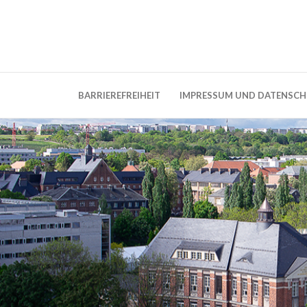
Weblog der Dresdner Bauingenieure · Seit
BauBlog TU 
BARRIEREFREIHEIT
IMPRESSUM UND DATENSC