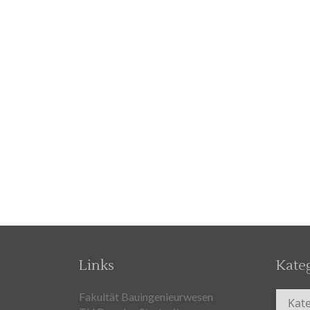
Links
Kate
Kateg
Fakultät Bauingenieurwesen