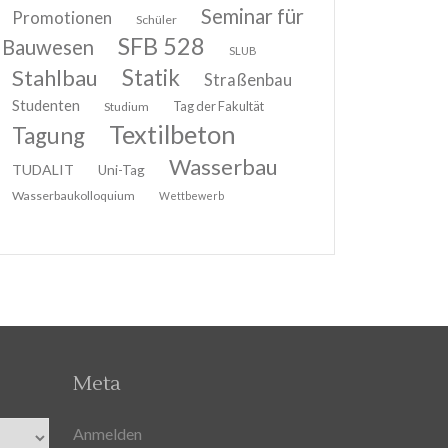
Seminar für
Promotionen
Schüler
SFB 528
Bauwesen
SLUB
Stahlbau
Statik
Straßenbau
Studenten
Tag der Fakultät
Studium
Textilbeton
Tagung
Wasserbau
TUDALIT
Uni-Tag
Wasserbaukolloquium
Wettbewerb
Meta
Anmelden