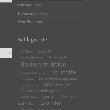
Eintrags-Feed
Kommentar-Feed
WordPress.org
Schlagworte
Bauball
ACCESS
Bauharmoniker
Bauinformatik
Baukonstruktion
Baustoffe
Baustatik-Seminar
Brückenbausymposium
Brücken
DFG Science TV
Carbonbeton
Doktorandenkolloquium
Ehrungen
Doppeldiplom
Ehrungen
Exkursion
und Preise
Geologie
George-Bähr-Forum