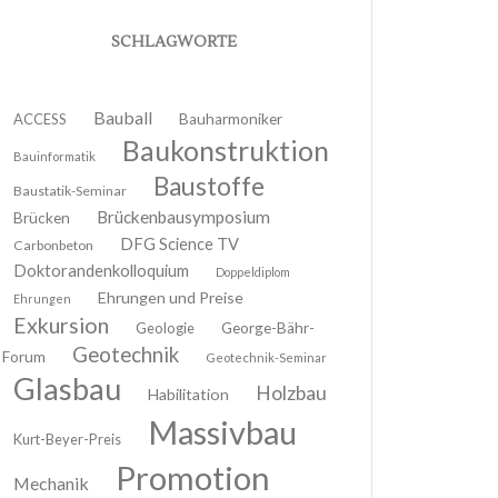
SCHLAGWORTE
Bauball
ACCESS
Bauharmoniker
Baukonstruktion
Bauinformatik
Baustoffe
Baustatik-Seminar
Brückenbausymposium
Brücken
DFG Science TV
Carbonbeton
Doktorandenkolloquium
Doppeldiplom
Ehrungen und Preise
Ehrungen
Exkursion
Geologie
George-Bähr-
Geotechnik
Forum
Geotechnik-Seminar
Glasbau
Holzbau
Habilitation
Massivbau
Kurt-Beyer-Preis
Promotion
Mechanik