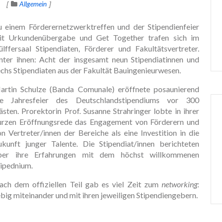
Allgemein
u einem Förderernetzwerktreffen und der Stipendienfeier
it Urkundenübergabe und Get Together trafen sich im
ülffersaal Stipendiaten, Förderer und Fakultätsvertreter.
nter ihnen: Acht der insgesamt neun Stipendiatinnen und
echs Stipendiaten aus der Fakultät Bauingenieurwesen.
artin Schulze (Banda Comunale) eröffnete posaunierend
ie Jahresfeier des Deutschlandstipendiums vor 300
sten. Prorektorin Prof. Susanne Strahringer lobte in ihrer
urzen Eröffnungsrede das Engagement von Förderern und
n Vertreter/innen der Bereiche als eine Investition in die
ukunft junger Talente. Die Stipendiat/innen berichteten
ber ihre Erfahrungen mit dem höchst willkommenen
tipednium.
ach dem offiziellen Teil gab es viel Zeit zum
networking
:
big miteinander und mit ihren jeweiligen Stipendiengebern.