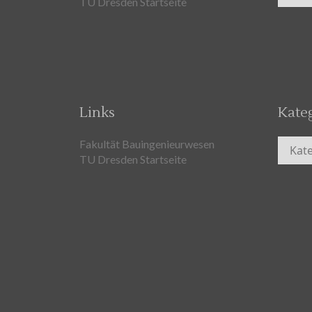
TU Dresden Startseite
Links
Kate
Kateg
Fakultät Bauingenieurwesen
TU Dresden Startseite