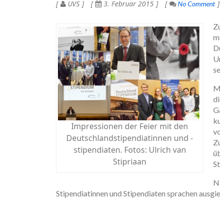
UVS
3. Februar 2015
No Comment
Z
m
D
U
s
M
d
Gä
k
Impressionen der Feier mit den
vo
Deutschlandstipendiatinnen und -
Z
stipendiaten. Fotos: Ulrich van
ü
Stipriaan
S
N
Stipendiatinnen und Stipendiaten sprachen ausgie