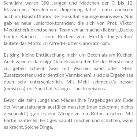
Schuljahr waren 350 Jungen und Mädchen der 3. bis 12.
Klassen aus Dresden und Umgebung dabei – unter anderem
auch im Baustofflabor der Fakultät Bauingenieurwesen. Nun
gab es neue Juniordoktoranden, die sich von Prof. Viktor
Mechtcherine und seinem Team schlau machen ließen: „Backe
backe Kuchen – vom Kuchen zum Hochleistungsbeton“
lautete das Motto im Alfred-Hütter-Laboratorium.
Es ging, kleine Enttäuschung, mehr um Beton als um Kuchen.
Auch wenn es da einige Gemeinsamkeiten bei der Herstellung
zu geben scheint (was mit Wasser, Sand oder Mehl,
Zusatzstoffen und ordentlich Vermischen), sind die Ergebnisse
doch sehr unterschiedlich. Mit Mehl schmeckt’s besser
(meistens), mit Sand hält’s länger – auch meistens.
Bevor die zehn Jungs und Mädels ihre Fragebogen am Ende
der Veranstaltungen ausfüllen mussten (man bekommt nichts
geschenkt!), gab es eine Menge zu tun. Beton mischen. Mit
Farbe hantieren. Fertiges kaputt machen und schätzen, wann
es kracht. Solche Dinge.