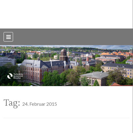
Weblog der Dresdner Bauingenieure · Seit 2002
BauBlog TU
Dresden
Tag:
24. Februar 2015