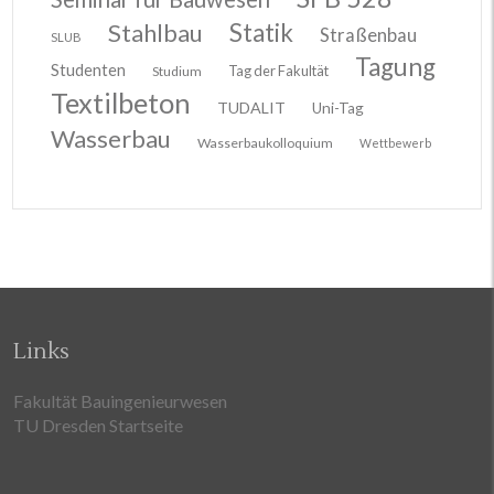
Stahlbau
Statik
Straßenbau
SLUB
Tagung
Studenten
Tag der Fakultät
Studium
Textilbeton
TUDALIT
Uni-Tag
Wasserbau
Wasserbaukolloquium
Wettbewerb
Links
Fakultät Bauingenieurwesen
TU Dresden Startseite