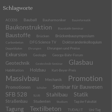
Schlagworte
Bauball
ACCESS
Bauharmoniker
Bauinformatik
Baukonstruktion
Baustatik-Seminar
Baustoffe
Brückenbausymposium
Brücken
DFG Science TV
Doktorandenkolloquium
Carbonbeton
Ehrungen und Preise
Doppeldiplom
Ehrungen
Exkursion
Geologie
George-Bähr-Forum
Glasbau
Geotechnik
Geotechnik-Seminar
Holzbau
Habilitation
Kurt-Beyer-Preis
Massivbau
Promotion
Mechanik
Seminar für Bauwesen
Promotionen
Schüler
SFB 528
Stahlbau
Statik
SLUB
Straßenbau
Studenten
Tag der Fakultät
Studium
Textilbeton
Tagung
TUDALIT
Uni-Tag