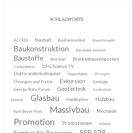
SCHLAGWORTE
Bauball
ACCESS
Bauharmoniker
Bauinformatik
Baukonstruktion
Baustatik-Seminar
Baustoffe
Brückenbausymposium
Brücken
DFG Science TV
Carbonbeton
Doktorandenkolloquium
Doppeldiplom
Ehrungen
Exkursion
Ehrungen und Preise
Geologie
Geotechnik
George-Bähr-Forum
Geotechnik-
Glasbau
Holzbau
Habilitation
Seminar
Massivbau
Mechanik
Kurt-Beyer-Preis
Promotion
Promotionen
Schüler
SFB 528
Seminar für Bauwesen