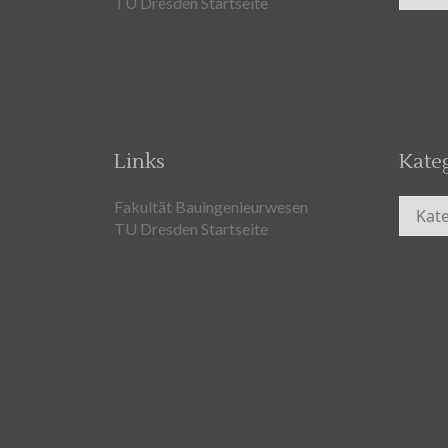
TU Dresden Startseite
Links
Kate
Kateg
Fakultät Bauingenieurwesen
TU Dresden Startseite