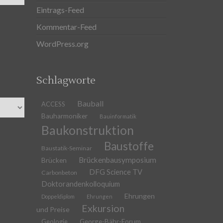
Eintrags-Feed
Kommentar-Feed
WordPress.org
Schlagworte
Bauball
ACCESS
Bauharmoniker
Bauinformatik
Baukonstruktion
Baustoffe
Baustatik-Seminar
Brückenbausymposium
Brücken
DFG Science TV
Carbonbeton
Doktorandenkolloquium
Ehrungen
Doppeldiplom
Ehrungen
Exkursion
und Preise
Geologie
George-Bähr-Forum