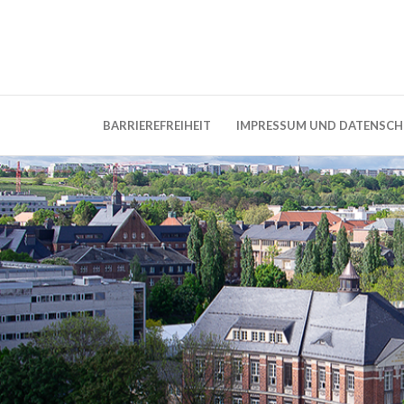
Weblog der Dresdner Bauingenieure · Seit
BauBlog TU 
BARRIEREFREIHEIT
IMPRESSUM UND DATENSC