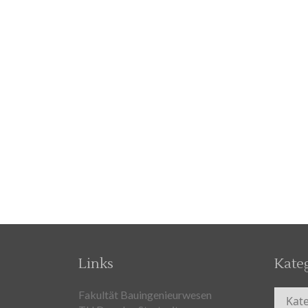
Links
Kate
Kateg
Fakultät Bauingenieurwesen