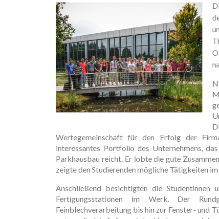
D
d
un
T
O
na
N
M
g
U
D
Wertegemeinschaft für den Erfolg der Firm
interessantes Portfolio des Unternehmens, da
Parkhausbau reicht. Er lobte die gute Zusammen
zeigte den Studierenden mögliche Tätigkeiten i
Anschließend besichtigten die Studentinnen u
Fertigungsstationen im Werk. Der Rund
Feinblechverarbeitung bis hin zur Fenster- und Tü