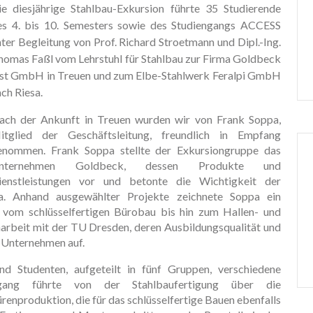
ie diesjährige Stahlbau-Exkursion führte 35 Studierende
es 4. bis 10. Semesters sowie des Studiengangs ACCESS
ter Begleitung von Prof. Richard Stroetmann und Dipl.-Ing.
homas Faßl vom Lehrstuhl für Stahlbau zur Firma Goldbeck
st GmbH in Treuen und zum Elbe-Stahlwerk Feralpi GmbH
ch Riesa.
ach der Ankunft in Treuen wurden wir von Frank Soppa,
itglied der Geschäftsleitung, freundlich in Empfang
enommen. Frank Soppa stellte der Exkursiongruppe das
nternehmen Goldbeck, dessen Produkte und
ienstleistungen vor und betonte die Wichtigkeit der
a. Anhand ausgewählter Projekte zeichnete Soppa ein
s vom schlüsselfertigen Bürobau bis hin zum Hallen- und
arbeit mit der TU Dresden, deren Ausbildungsqualität und
m Unternehmen auf.
nd Studenten, aufgeteilt in fünf Gruppen, verschiedene
gang führte von der Stahlbaufertigung über die
renproduktion, die für das schlüsselfertige Bauen ebenfalls