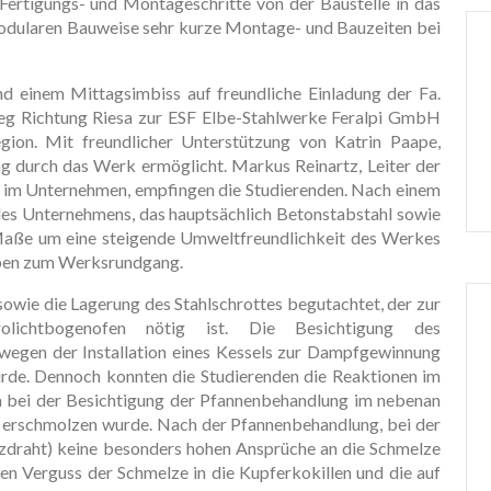
 Fertigungs- und Montageschritte von der Baustelle in das
modularen Bauweise sehr kurze Montage- und Bauzeiten bei
d einem Mittagsimbiss auf freundliche Einladung der Fa.
eg Richtung Riesa zur ESF Elbe-Stahlwerke Feralpi GmbH
ion. Mit freundlicher Unterstützung von Katrin Paape,
ng durch das Werk ermöglicht. Markus Reinartz, Leiter der
r im Unternehmen, empfingen die Studierenden. Nach einem
des Unternehmens, das hauptsächlich Betonstabstahl sowie
Maße um eine steigende Umweltfreundlichkeit des Werkes
ppen zum Werksrundgang.
owie die Lagerung des Stahlschrottes begutachtet, der zur
lichtbogenofen nötig ist. Die Besichtigung des
 wegen der Installation eines Kessels zur Dampfgewinnung
urde. Dennoch konnten die Studierenden die Reaktionen im
a bei der Besichtigung der Pfannenbehandlung im nebenan
t erschmolzen wurde. Nach der Pfannenbehandlung, bei der
zdraht) keine besonders hohen Ansprüche an die Schmelze
den Verguss der Schmelze in die Kupferkokillen und die auf