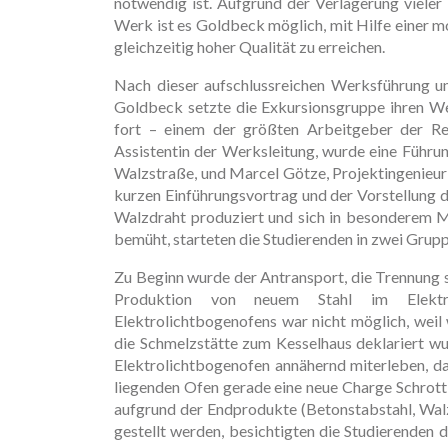
notwendig ist. Aufgrund der Verlagerung vieler
Werk ist es Goldbeck möglich, mit Hilfe einer 
gleichzeitig hoher Qualität zu erreichen.
Nach dieser aufschlussreichen Werksführung un
Goldbeck setzte die Exkursionsgruppe ihren W
fort – einem der größten Arbeitgeber der Reg
Assistentin der Werksleitung, wurde eine Führu
Walzstraße, und Marcel Götze, Projektingenieu
kurzen Einführungsvortrag und der Vorstellung 
Walzdraht produziert und sich in besonderem 
bemüht, starteten die Studierenden in zwei Gru
Zu Beginn wurde der Antransport, die Trennung s
Produktion von neuem Stahl im Elektro
Elektrolichtbogenofens war nicht möglich, weil
die Schmelzstätte zum Kesselhaus deklariert w
Elektrolichtbogenofen annähernd miterleben, d
liegenden Ofen gerade eine neue Charge Schrot
aufgrund der Endprodukte (Betonstabstahl, Wal
gestellt werden, besichtigten die Studierenden 