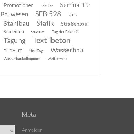
Seminar für
Promotionen
Schüler
SFB 528
Bauwesen
SLUB
Stahlbau
Statik
Straßenbau
Studenten
Tag der Fakultät
Studium
Textilbeton
Tagung
Wasserbau
TUDALIT
Uni-Tag
Wasserbaukolloquium
Wettbewerb
Meta
Anmelden