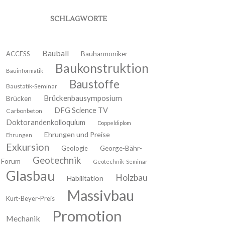
SCHLAGWORTE
Bauball
ACCESS
Bauharmoniker
Baukonstruktion
Bauinformatik
Baustoffe
Baustatik-Seminar
Brückenbausymposium
Brücken
DFG Science TV
Carbonbeton
Doktorandenkolloquium
Doppeldiplom
Ehrungen und Preise
Ehrungen
Exkursion
Geologie
George-Bähr-
Geotechnik
Forum
Geotechnik-Seminar
Glasbau
Holzbau
Habilitation
Massivbau
Kurt-Beyer-Preis
Promotion
Mechanik