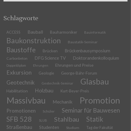
Schlagworte
Bauball
ACCESS
Bauharmoniker
Bauinformatik
Baukonstruktion
Baustatik-Seminar
Baustoffe
Brückenbausymposium
Brücken
DFG Science TV
Doktorandenkolloquium
Carbonbeton
Ehrungen und Preise
Doppeldiplom
Ehrungen
Exkursion
Geologie
George-Bähr-Forum
Glasbau
Geotechnik
Geotechnik-Seminar
Holzbau
Habilitation
Kurt-Beyer-Preis
Massivbau
Promotion
Mechanik
Seminar für Bauwesen
Promotionen
Schüler
SFB 528
Stahlbau
Statik
SLUB
Straßenbau
Studenten
Tag der Fakultät
Studium