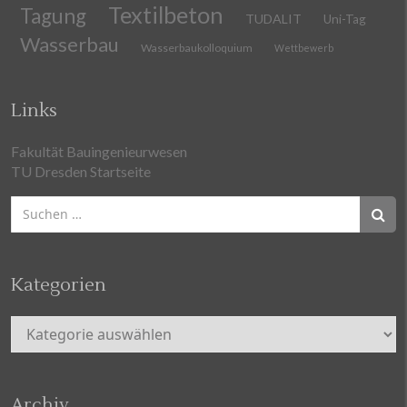
Textilbeton
Tagung
TUDALIT
Uni-Tag
Wasserbau
Wasserbaukolloquium
Wettbewerb
Links
Fakultät Bauingenieurwesen
TU Dresden Startseite
Suchen
nach:
Kategorien
Kategorien
Archiv