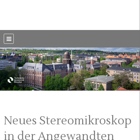
Weblog der Dresdner Bauingenieure · Seit 2002
BauBlog TU
Dresden
Neues Stereomikroskop
in der Angewandten