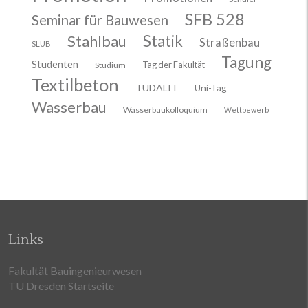
SFB 528
Seminar für Bauwesen
Stahlbau
Statik
Straßenbau
SLUB
Tagung
Studenten
Tag der Fakultät
Studium
Textilbeton
TUDALIT
Uni-Tag
Wasserbau
Wasserbaukolloquium
Wettbewerb
Links
Fakultät Bauingenieurwesen
TU Dresden Startseite