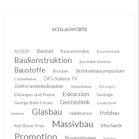
SCHLAGWORTE
Bauball
ACCESS
Bauharmoniker
Bauinformatik
Baukonstruktion
Baustatik-Seminar
Baustoffe
Brückenbausymposium
Brücken
DFG Science TV
Carbonbeton
Doktorandenkolloquium
Doppeldiplom
Ehrungen
Exkursion
Ehrungen und Preise
Geologie
Geotechnik
George-Bähr-Forum
Geotechnik-
Glasbau
Holzbau
Habilitation
Seminar
Massivbau
Mechanik
Kurt-Beyer-Preis
Promotion
Promotionen
Schüler