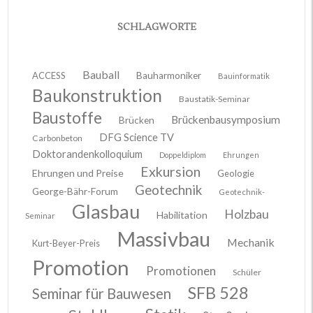
SCHLAGWORTE
Bauball
ACCESS
Bauharmoniker
Bauinformatik
Baukonstruktion
Baustatik-Seminar
Baustoffe
Brückenbausymposium
Brücken
DFG Science TV
Carbonbeton
Doktorandenkolloquium
Doppeldiplom
Ehrungen
Exkursion
Ehrungen und Preise
Geologie
Geotechnik
George-Bähr-Forum
Geotechnik-
Glasbau
Holzbau
Habilitation
Seminar
Massivbau
Mechanik
Kurt-Beyer-Preis
Promotion
Promotionen
Schüler
SFB 528
Seminar für Bauwesen