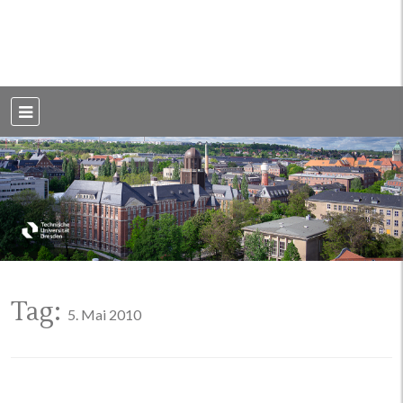
Weblog der Dresdner Bauingenieure · Seit 2002
BauBlog TU
Dresden
Tag:
5. Mai 2010