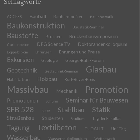
Schlagworte
Bauball
ACCESS
Bauharmoniker
Bauinformatik
Baukonstruktion
Baustatik-Seminar
Baustoffe
Brückenbausymposium
Brücken
DFG Science TV
Doktorandenkolloquium
Carbonbeton
Ehrungen und Preise
Doppeldiplom
Ehrungen
Exkursion
Geologie
George-Bähr-Forum
Glasbau
Geotechnik
Geotechnik-Seminar
Holzbau
Habilitation
Kurt-Beyer-Preis
Massivbau
Promotion
Mechanik
Seminar für Bauwesen
Promotionen
Schüler
SFB 528
Stahlbau
Statik
SLUB
Straßenbau
Studenten
Tag der Fakultät
Studium
Textilbeton
Tagung
TUDALIT
Uni-Tag
Wasserbau
Wasserbaukolloquium
Wettbewerb