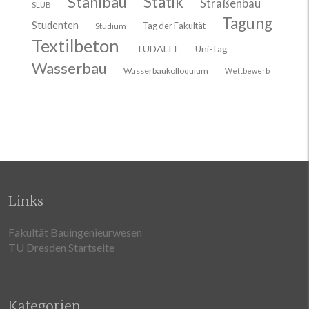
Stahlbau
Statik
Straßenbau
SLUB
Tagung
Studenten
Tag der Fakultät
Studium
Textilbeton
TUDALIT
Uni-Tag
Wasserbau
Wasserbaukolloquium
Wettbewerb
Links
Fakultät Bauingenieurwesen
TU Dresden Startseite
Kategorien