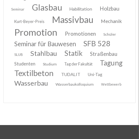
Glasbau
Holzbau
Habilitation
Seminar
Massivbau
Mechanik
Kurt-Beyer-Preis
Promotion
Promotionen
Schüler
SFB 528
Seminar für Bauwesen
Stahlbau
Statik
Straßenbau
SLUB
Tagung
Studenten
Tag der Fakultät
Studium
Textilbeton
TUDALIT
Uni-Tag
Wasserbau
Wasserbaukolloquium
Wettbewerb