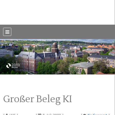
Weblog der Dresdner Bauingenieure · Seit 2002
BauBlog TU
Dresden
Großer Beleg KI