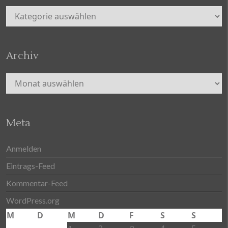
Kategorien
Archiv
Archiv
Meta
Anmelden
Eintrags-Feed
Kommentar-Feed
WordPress.org
M
D
M
D
F
S
S