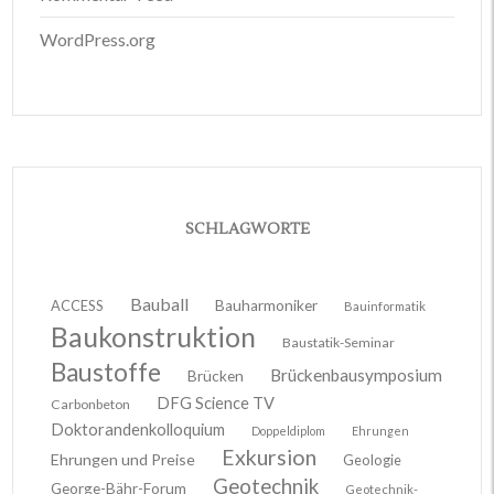
WordPress.org
SCHLAGWORTE
Bauball
ACCESS
Bauharmoniker
Bauinformatik
Baukonstruktion
Baustatik-Seminar
Baustoffe
Brückenbausymposium
Brücken
DFG Science TV
Carbonbeton
Doktorandenkolloquium
Doppeldiplom
Ehrungen
Exkursion
Ehrungen und Preise
Geologie
Geotechnik
George-Bähr-Forum
Geotechnik-