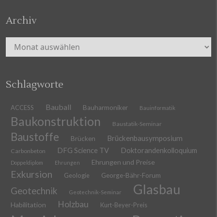
Archiv
Archiv
Schlagworte
Bauball
ACCESS
Bauharmoniker
Bauinformatik
Baukonstruktion
Baustatik-Seminar
Baustoffe
Brückenbausymposium
Brücken
DFG Science TV
Doktorandenkolloquium
Carbonbeton
Ehrungen und Preise
Doppeldiplom
Ehrungen
Exkursion
Geologie
George-Bähr-Forum
Glasbau
Geotechnik
Geotechnik-Seminar
Holzbau
Habilitation
Kurt-Beyer-Preis