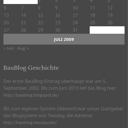
2
4
5
1
3
6
9
11
12
7
8
10
13
14
18
19
15
16
17
22
23
24
25
26
20
21
29
30
31
27
28
JULI 2009
« Juni
Aug. »
BauBlog-Geschichte
Der erste BauBlog-Eintrag überhaupt war am 5.
September 2002. Bis zum Juni 2013 lief das Blog hier:
http://baublog.blogspot.de/
Bis zum eigenen System (diesem!) war unser Gastgeber
das Blogsystem von Twoday, die Adresse:
http://baublog.twoday.net/