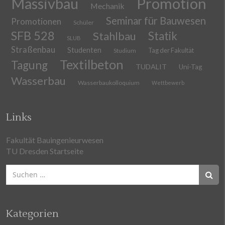
Massivbau
Promotion
Mechanik
Seminar für Bauwesen
Promotionen
Schüler
SFB 528
Stahlbau
Statik
SLUB
Straßenbau
Studenten
Tag der Fakultät
Studium
Textilbeton
Tagung
TUDALIT
Uni-Tag
Wasserbau
Wasserbaukolloquium
Wettbewerb
Links
Fakultät Bauingenieurwesen
TU Dresden Startseite
Suchen
nach:
Kategorien