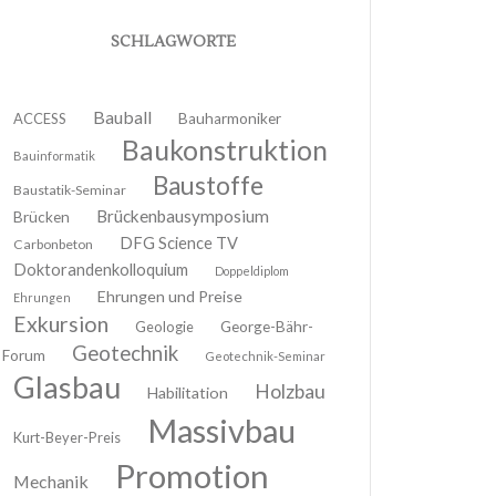
SCHLAGWORTE
Bauball
ACCESS
Bauharmoniker
Baukonstruktion
Bauinformatik
Baustoffe
Baustatik-Seminar
Brückenbausymposium
Brücken
DFG Science TV
Carbonbeton
Doktorandenkolloquium
Doppeldiplom
Ehrungen und Preise
Ehrungen
Exkursion
Geologie
George-Bähr-
Geotechnik
Forum
Geotechnik-Seminar
Glasbau
Holzbau
Habilitation
Massivbau
Kurt-Beyer-Preis
Promotion
Mechanik