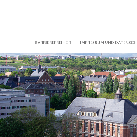
Weblog der Dresdner Bauingenieure · Seit
BauBlog TU 
BARRIEREFREIHEIT
IMPRESSUM UND DATENSC