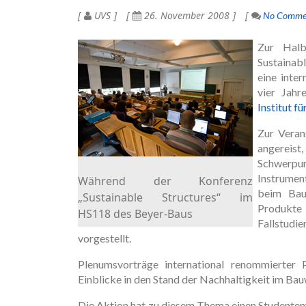
UVS
26. November 2008
No Comme
Zur Halb
Sustaina
eine inte
vier Jahr
Institut f
Zur Veran
angereist
Schwerp
Instrume
Während der Konferenz
beim Baue
„Sustainable Structures“ im
Produkte
HS118 des Beyer-Baus
Fallstud
vorgestellt.
Plenumsvorträge international renommierter P
Einblicke in den Stand der Nachhaltigkeit im Ba
Die Aktion hat zu diesem Thema einen Studenten