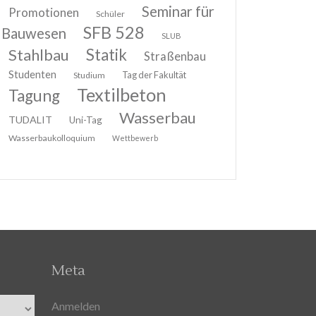
Seminar für
Promotionen
Schüler
SFB 528
Bauwesen
SLUB
Stahlbau
Statik
Straßenbau
Studenten
Tag der Fakultät
Studium
Textilbeton
Tagung
Wasserbau
TUDALIT
Uni-Tag
Wasserbaukolloquium
Wettbewerb
Meta
Anmelden