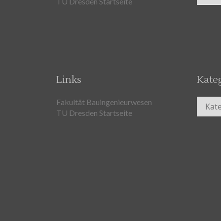
TU Dresden Startseite
Links
Kate
Kateg
Fakultät Bauingenieurwesen
TU Dresden Startseite