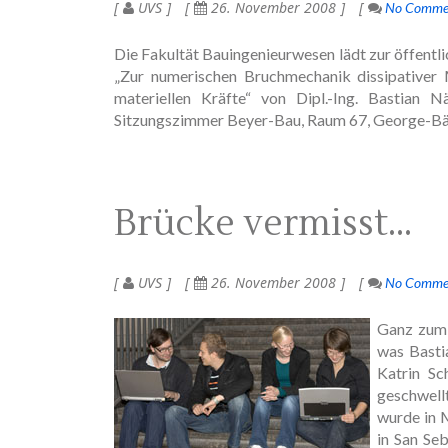
UVS
26. November 2008
No Comme
Die Fakultät Bauingenieurwesen lädt zur öffent
„Zur numerischen Bruchmechanik dissipativer
materiellen Kräfte“ von Dipl.-Ing. Bastian
Sitzungszimmer Beyer-Bau, Raum 67, George-Bäh
Brücke vermisst…
UVS
26. November 2008
No Comme
Ganz zum 
was Basti
Katrin Sc
geschwell
wurde in 
in San Se