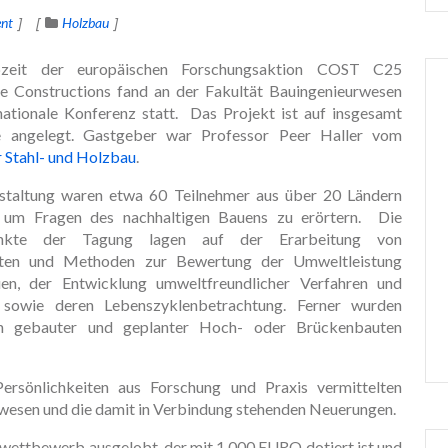
nt
Holzbau
zeit der europäischen Forschungsaktion COST C25
ble Constructions fand an der Fakultät Bauingenieurwesen
rnationale Konferenz statt. Das Projekt ist auf insgesamt
e angelegt. Gastgeber war Professor Peer Haller vom
ür Stahl- und Holzbau
.
staltung waren etwa 60 Teilnehmer aus über 20 Ländern
, um Fragen des nachhaltigen Bauens zu erörtern. Die
unkte der Tagung lagen auf der Erarbeitung von
nten und Methoden zur Bewertung der Umweltleistung
n, der Entwicklung umweltfreundlicher Verfahren und
 sowie deren Lebenszyklenbetrachtung. Ferner wurden
ien gebauter und geplanter Hoch- oder Brückenbauten
ersönlichkeiten aus Forschung und Praxis vermittelten
uwesen und die damit in Verbindung stehenden Neuerungen.
wettbewerb ausgelobt, der mit 1.000 EURO dotiert ist und