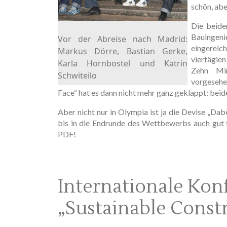
schön, abe
Die beide
Bauingen
Vor der Abreise nach Madrid:
eingereic
Markus Dörre, Bastian Gerke,
viertägie
Karla Hornbostel und Katrin
Zehn Min
Schwiteilo
vorgesehe
Face“ hat es dann nicht mehr ganz geklappt: beid
Aber nicht nur in Olympia ist ja die Devise „Dabe
bis in die Endrunde des Wettbewerbs auch gut 
PDF!
Internationale Kon
„Sustainable Const