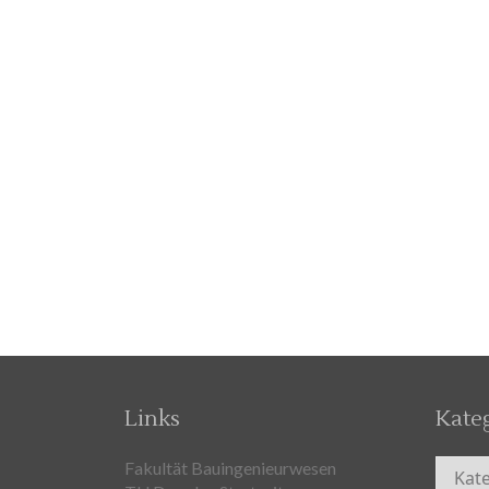
Links
Kate
Kateg
Fakultät Bauingenieurwesen