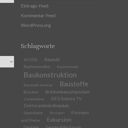
Eintrags-Feed
Kommentar-Feed
WordPress.org
Schlagworte
Bauball
ACCESS
Bauharmoniker
Bauinformatik
Baukonstruktion
Baustoffe
Baustatik-Seminar
Brückenbausymposium
Brücken
DFG Science TV
Carbonbeton
Doktorandenkolloquium
Ehrungen
Doppeldiplom
Ehrungen
Exkursion
und Preise
Geologie
George-Bähr-Forum