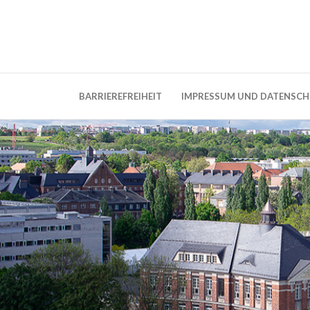
Weblog der Dresdner Bauingenieure · Seit
BauBlog TU 
BARRIEREFREIHEIT
IMPRESSUM UND DATENSC