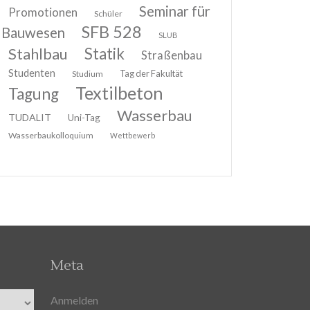
Seminar für
Promotionen
Schüler
SFB 528
Bauwesen
SLUB
Stahlbau
Statik
Straßenbau
Studenten
Tag der Fakultät
Studium
Textilbeton
Tagung
Wasserbau
TUDALIT
Uni-Tag
Wasserbaukolloquium
Wettbewerb
Meta
Anmelden