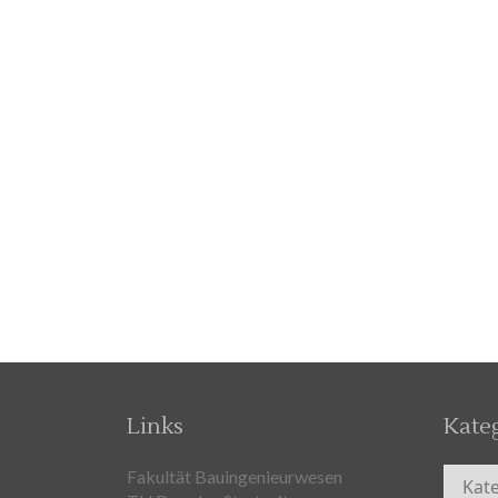
Links
Kate
Kateg
Fakultät Bauingenieurwesen