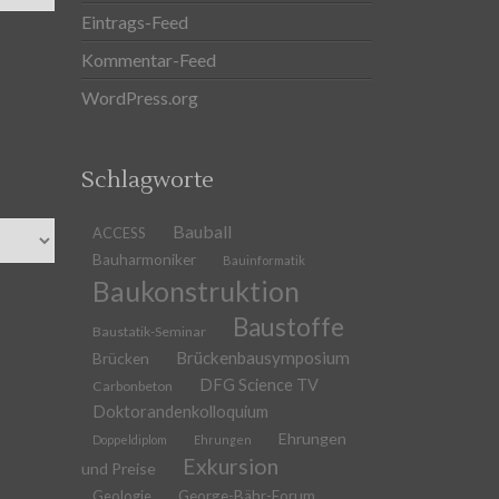
Eintrags-Feed
Kommentar-Feed
WordPress.org
Schlagworte
Bauball
ACCESS
Bauharmoniker
Bauinformatik
Baukonstruktion
Baustoffe
Baustatik-Seminar
Brückenbausymposium
Brücken
DFG Science TV
Carbonbeton
Doktorandenkolloquium
Ehrungen
Doppeldiplom
Ehrungen
Exkursion
und Preise
Geologie
George-Bähr-Forum