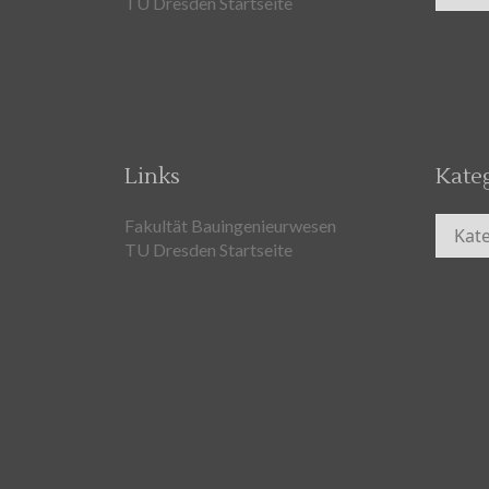
TU Dresden Startseite
Links
Kate
Kateg
Fakultät Bauingenieurwesen
TU Dresden Startseite