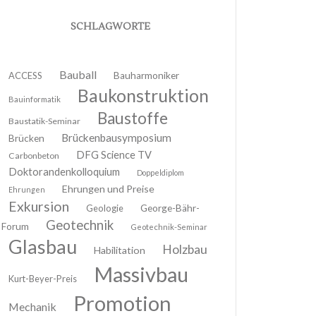
SCHLAGWORTE
Bauball
ACCESS
Bauharmoniker
Baukonstruktion
Bauinformatik
Baustoffe
Baustatik-Seminar
Brückenbausymposium
Brücken
DFG Science TV
Carbonbeton
Doktorandenkolloquium
Doppeldiplom
Ehrungen und Preise
Ehrungen
Exkursion
Geologie
George-Bähr-
Geotechnik
Forum
Geotechnik-Seminar
Glasbau
Holzbau
Habilitation
Massivbau
Kurt-Beyer-Preis
Promotion
Mechanik