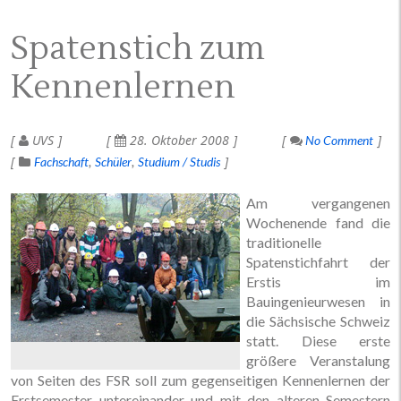
Spatenstich zum
Kennenlernen
UVS
28. Oktober 2008
No Comment
Fachschaft
Schüler
Studium / Studis
Am vergangenen
Wochenende fand die
traditionelle
Spatenstichfahrt der
Erstis im
Bauingenieurwesen in
die Sächsische Schweiz
statt. Diese erste
größere Veranstalung
von Seiten des FSR soll zum gegenseitigen Kennenlernen der
Erstsemester untereinander und mit den alteren Semestern