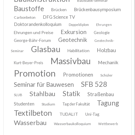
Baustatik-Seminar
Baustoffe
Brückenbausymposium
Brücken
DFG Science TV
Carbonbeton
Doktorandenkolloquium
Doppeldiplom
Ehrungen
Exkursion
Ehrungen und Preise
Geologie
Geotechnik
George-Bähr-Forum
Geotechnik-
Glasbau
Holzbau
Habilitation
Seminar
Massivbau
Mechanik
Kurt-Beyer-Preis
Promotion
Promotionen
Schüler
SFB 528
Seminar für Bauwesen
Stahlbau
Statik
Straßenbau
SLUB
Tagung
Studenten
Tag der Fakultät
Studium
Textilbeton
TUDALIT
Uni-Tag
Wasserbau
Wasserbaukolloquium
Wettbewerb