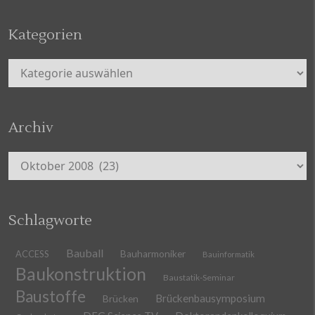
Kategorien
Kategorien
Archiv
Archiv
Schlagworte
Bauball
ACCESS
Bauharmoniker
Bauinformatik
Baukonstruktion
Baustatik-Seminar
Baustoffe
Brückenbausymposium
Brücken