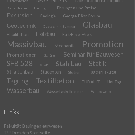
DFG Science TV
Doktorandenkolloquium
Carbonbeton
Ehrungen und Preise
Doppeldiplom
Ehrungen
Exkursion
Geologie
George-Bähr-Forum
Glasbau
Geotechnik
Geotechnik-Seminar
Holzbau
Habilitation
Kurt-Beyer-Preis
Massivbau
Promotion
Mechanik
Seminar für Bauwesen
Promotionen
Schüler
SFB 528
Stahlbau
Statik
SLUB
Straßenbau
Studenten
Tag der Fakultät
Studium
Textilbeton
Tagung
TUDALIT
Uni-Tag
Wasserbau
Wasserbaukolloquium
Wettbewerb
Links
Fakultät Bauingenieurwesen
TU Dresden Startseite