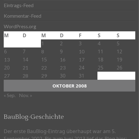
Eintrags-Feed
Kommentar-Feed
WordPress.org
M
D
M
D
F
S
S
1
2
3
4
5
6
7
9
11
12
8
10
14
15
18
19
13
16
17
20
24
25
26
21
22
23
30
31
27
28
29
OKTOBER 2008
« Sep.
Nov. »
BauBlog-Geschichte
Der erste BauBlog-Eintrag überhaupt war am 5.
September 2002. Bis zum Juni 2013 lief das Blog hier: