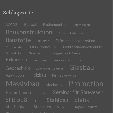
Schlagworte
Bauball
ACCESS
Bauharmoniker
Bauinformatik
Baukonstruktion
Baustatik-Seminar
Baustoffe
Brückenbausymposium
Brücken
DFG Science TV
Doktorandenkolloquium
Carbonbeton
Ehrungen und Preise
Doppeldiplom
Ehrungen
Exkursion
Geologie
George-Bähr-Forum
Glasbau
Geotechnik
Geotechnik-Seminar
Holzbau
Habilitation
Kurt-Beyer-Preis
Massivbau
Promotion
Mechanik
Seminar für Bauwesen
Promotionen
Schüler
SFB 528
Stahlbau
Statik
SLUB
Straßenbau
Studenten
Tag der Fakultät
Studium