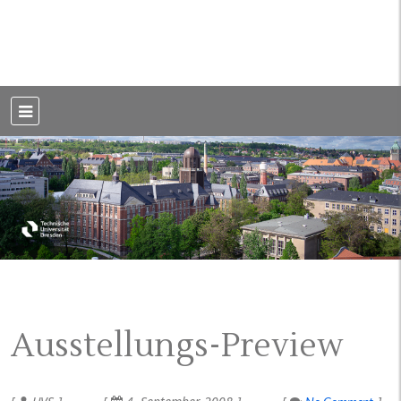
Weblog der Dresdner Bauingenieure · Seit 2002
BauBlog TU
Dresden
Ausstellungs-Preview