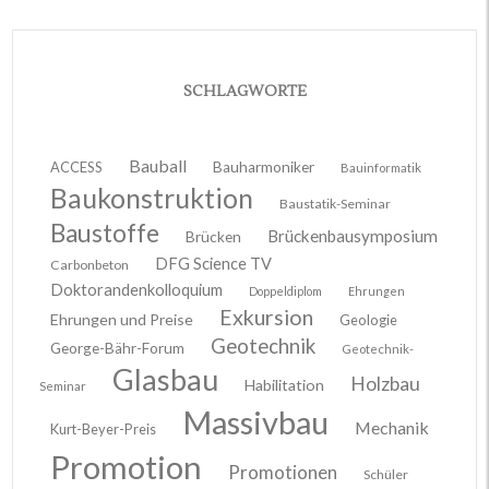
SCHLAGWORTE
Bauball
ACCESS
Bauharmoniker
Bauinformatik
Baukonstruktion
Baustatik-Seminar
Baustoffe
Brückenbausymposium
Brücken
DFG Science TV
Carbonbeton
Doktorandenkolloquium
Doppeldiplom
Ehrungen
Exkursion
Ehrungen und Preise
Geologie
Geotechnik
George-Bähr-Forum
Geotechnik-
Glasbau
Holzbau
Habilitation
Seminar
Massivbau
Mechanik
Kurt-Beyer-Preis
Promotion
Promotionen
Schüler