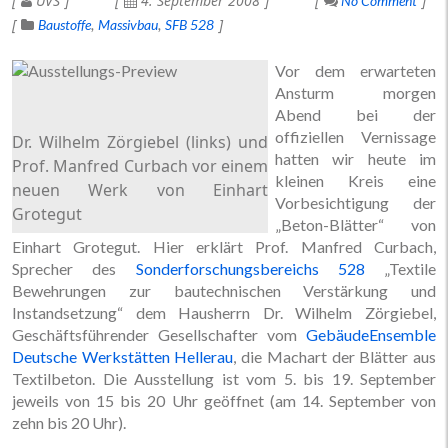
UVS
4. September 2008
No Comment
Baustoffe
Massivbau
SFB 528
Vor dem erwarteten
Ansturm morgen
Abend bei der
offiziellen Vernissage
Dr. Wilhelm Zörgiebel (links) und
hatten wir heute im
Prof. Manfred Curbach vor einem
kleinen Kreis eine
neuen Werk von Einhart
Vorbesichtigung der
Grotegut
„Beton-Blätter“ von
Einhart Grotegut. Hier erklärt Prof. Manfred Curbach,
Sprecher des
Sonderforschungsbereichs 528
„Textile
Bewehrungen zur bautechnischen Verstärkung und
Instandsetzung“ dem Hausherrn Dr. Wilhelm Zörgiebel,
Geschäftsführender Gesellschafter vom
GebäudeEnsemble
Deutsche Werkstätten Hellerau
, die Machart der Blätter aus
Textilbeton. Die Ausstellung ist vom 5. bis 19. September
jeweils von 15 bis 20 Uhr geöffnet (am 14. September von
zehn bis 20 Uhr).