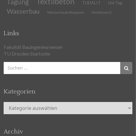
Textilbeton
Tagung
TUDALIT
Uni-Tag
Wasserbau
Wasserbaukolloquium
Wettbewerb
Links
Fakultät Bauingenieurwesen
TU Dresden Startseite
Suchen
nach:
Kategorien
Kategorien
Archiv