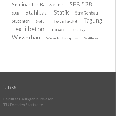
SFB 528
Seminar für Bauwesen
Stahlbau
Statik
Straßenbau
SLUB
Tagung
Studenten
Tag der Fakultät
Studium
Textilbeton
TUDALIT
Uni-Tag
Wasserbau
Wasserbaukolloquium
Wettbewerb
Links
Fakultät Bauingenieurwesen
TU Dresden Startseite