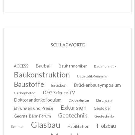
SCHLAGWORTE
Bauball
ACCESS
Bauharmoniker
Bauinformatik
Baukonstruktion
Baustatik-Seminar
Baustoffe
Brückenbausymposium
Brücken
DFG Science TV
Carbonbeton
Doktorandenkolloquium
Doppeldiplom
Ehrungen
Exkursion
Ehrungen und Preise
Geologie
Geotechnik
George-Bähr-Forum
Geotechnik-
Glasbau
Holzbau
Habilitation
Seminar