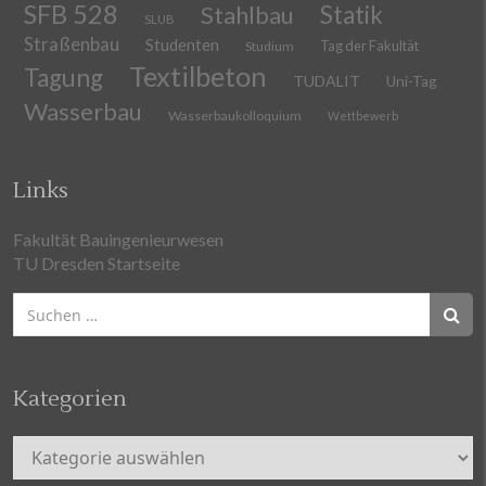
SFB 528
Stahlbau
Statik
SLUB
Straßenbau
Studenten
Tag der Fakultät
Studium
Textilbeton
Tagung
TUDALIT
Uni-Tag
Wasserbau
Wasserbaukolloquium
Wettbewerb
Links
Fakultät Bauingenieurwesen
TU Dresden Startseite
Suchen
nach:
Kategorien
Kategorien