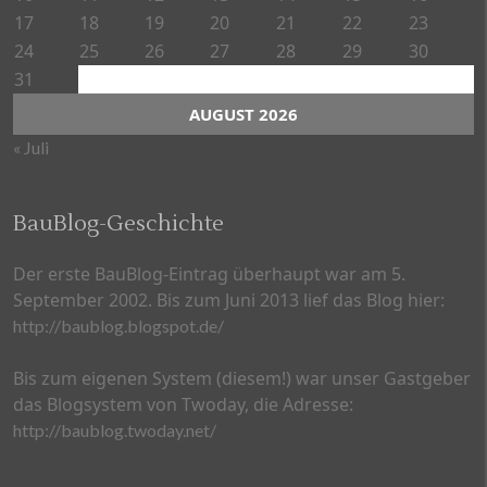
17
18
19
20
21
22
23
24
25
26
27
28
29
30
31
AUGUST 2026
« Juli
BauBlog-Geschichte
Der erste BauBlog-Eintrag überhaupt war am 5.
September 2002. Bis zum Juni 2013 lief das Blog hier:
http://baublog.blogspot.de/
Bis zum eigenen System (diesem!) war unser Gastgeber
das Blogsystem von Twoday, die Adresse:
http://baublog.twoday.net/