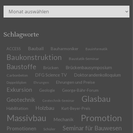
Archiv
Schlagworte
Bauball
ACCESS
Bauharmoniker
Bauinformatik
Baukonstruktion
Baustatik-Seminar
Baustoffe
Brückenbausymposium
Brücken
DFG Science TV
Doktorandenkolloquium
Carbonbeton
Ehrungen und Preise
Doppeldiplom
Ehrungen
Exkursion
Geologie
George-Bähr-Forum
Glasbau
Geotechnik
Geotechnik-Seminar
Holzbau
Habilitation
Kurt-Beyer-Preis
Massivbau
Promotion
Mechanik
Seminar für Bauwesen
Promotionen
Schüler