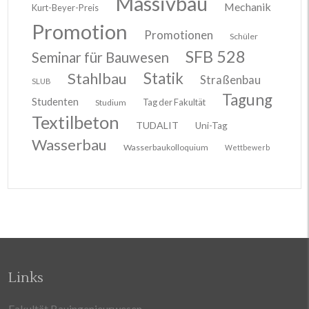
Massivbau
Mechanik
Kurt-Beyer-Preis
Promotion
Promotionen
Schüler
SFB 528
Seminar für Bauwesen
Stahlbau
Statik
Straßenbau
SLUB
Tagung
Studenten
Tag der Fakultät
Studium
Textilbeton
TUDALIT
Uni-Tag
Wasserbau
Wasserbaukolloquium
Wettbewerb
Links
Fakultät Bauingenieurwesen