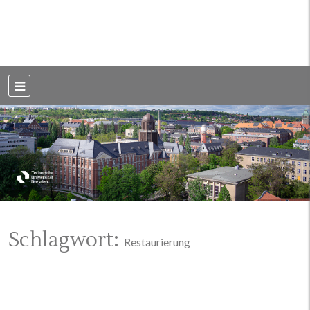
Weblog der Dresdner Bauingenieure · Seit 2002
BauBlog TU
Dresden
Schlagwort:
Restaurierung