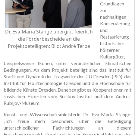
Grundlagen
zur
nachhaltigen
Konservierung
und
Dr. Eva-Maria Stange übergibt feierlich
Restaurierung
die Förderbescheide an die
historischer
Projektbeteiligten; Bild: André Terpe
hölzerner
Kulturgüter,
beispielsweise Ikonen, unter veränderlichen klimatischen
Bedingungen. An dem Projekt beteiligt sind das Institut für
Statik und Dynamik der Tragwerke der TU Dresden (ISD), das
Institut für Holztechnologie Dresden und die Hochschule für
bildende Künste Dresden. Daneben gibt es Kooperationen mit
russischen Experten vom Surikov-Institut und dem Andrej-
Rubljov-Museum.
Kunst- und Wissenschaftsministerin Dr. Eva-Maria Stange:
„Ich freue mich besonders über die Beteiligung
unterschiedlicher Fachrichtungen an diesem
Forschungsprojekt. Damit reicht der Synergieeffekt von der